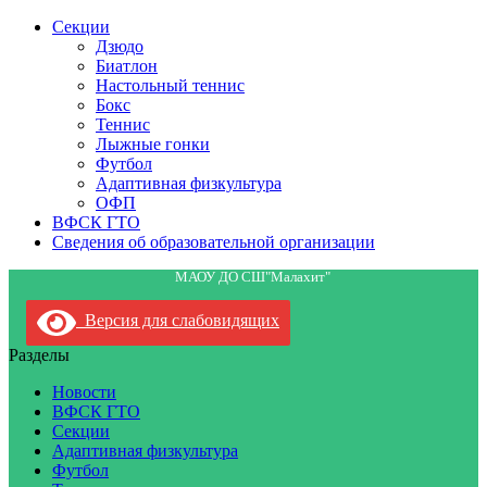
Секции
Дзюдо
Биатлон
Настольный теннис
Бокс
Теннис
Лыжные гонки
Футбол
Адаптивная физкультура
ОФП
ВФСК ГТО
Сведения об образовательной организации
МАОУ ДО СШ"Малахит"
Версия для слабовидящих
Разделы
Новости
ВФСК ГТО
Секции
Адаптивная физкультура
Футбол