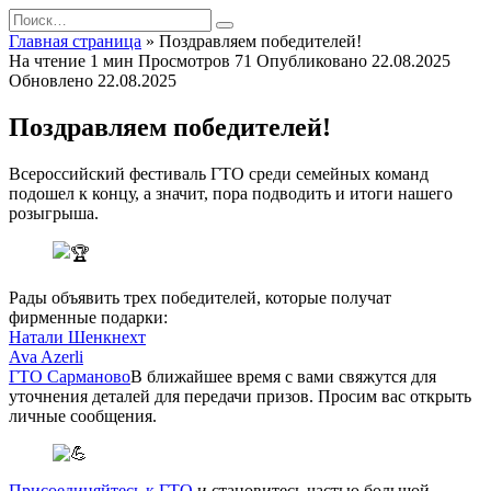
Перейти
Search
к
for:
Главная страница
»
Поздравляем победителей!
содержанию
На чтение
1 мин
Просмотров
71
Опубликовано
22.08.2025
Обновлено
22.08.2025
Поздравляем победителей!
Всероссийский фестиваль ГТО среди семейных команд
подошел к концу, а значит, пора подводить и итоги нашего
розыгрыша.
Рады объявить трех победителей, которые получат
фирменные подарки:
Натали Шенкнехт
Ava Azerli
ГТО Сарманово
В ближайшее время с вами свяжутся для
уточнения деталей для передачи призов. Просим вас открыть
личные сообщения.
Присоединяйтесь к ГТО
и становитесь частью большой