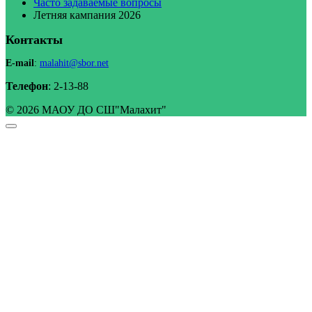
Часто задаваемые вопросы
Летняя кампания 2026
Контакты
E-mail
:
malahit@sbor.net
Телефон
: 2-13-88
© 2026 МАОУ ДО СШ"Малахит"