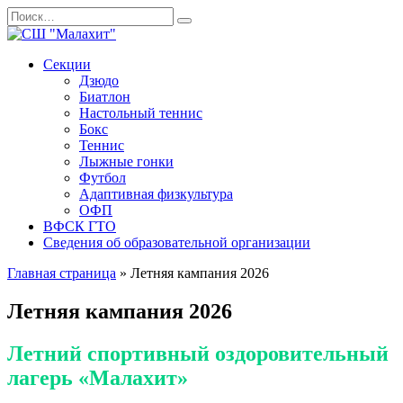
Перейти
Search
к
for:
содержанию
Секции
Дзюдо
Биатлон
Настольный теннис
Бокс
Теннис
Лыжные гонки
Футбол
Адаптивная физкультура
ОФП
ВФСК ГТО
Сведения об образовательной организации
Главная страница
»
Летняя кампания 2026
Летняя кампания 2026
Летний спортивный оздоровительный
лагерь
«Малахит»