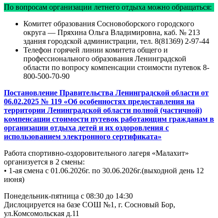
По вопросам организации летнего отдыха можно обращаться:
Комитет образования Сосновоборского городского
округа — Пряхина Ольга Владимировна, каб. № 213
здания городской администрации, тел. 8(81369) 2-97-44
Телефон горячей линии комитета общего и
профессионального образования Ленинградской
области по вопросу компенсации стоимости путевок 8-
800-500-70-90
Постановление Правительства Ленинградской области от
06.02.2025 № 119 «Об особенностях предоставления на
территории Ленинградской области полной (частичной)
компенсации стоимости путевок работающим гражданам в
организации отдыха детей и их оздоровления с
использованием электронного сертификата»
Работа спортивно-оздоровительного лагеря «Малахит»
организуется в 2 смены:
• 1-ая смена с 01.06.2026г. по 30.06.2026г.(выходной день 12
июня)
Понедельник-пятница с 08:30 до 14:30
Дислоцируется на базе СОШ №1, г. Сосновый Бор,
ул.Комсомольская д.11