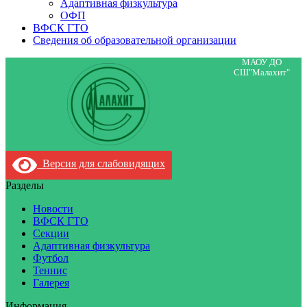
Адаптивная физкультура
ОФП
ВФСК ГТО
Сведения об образовательной организации
МАОУ ДО
СШ"Малахит"
Версия для слабовидящих
Разделы
Новости
ВФСК ГТО
Секции
Адаптивная физкультура
Футбол
Теннис
Галерея
Информация