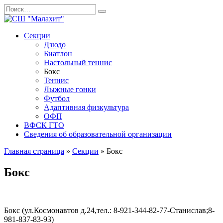
Перейти
Search
к
for:
содержанию
Секции
Дзюдо
Биатлон
Настольный теннис
Бокс
Теннис
Лыжные гонки
Футбол
Адаптивная физкультура
ОФП
ВФСК ГТО
Сведения об образовательной организации
Главная страница
»
Секции
»
Бокс
Бокс
Бокс (ул.Космонавтов д.24,тел.: 8-921-344-82-77-Станислав;8-
981-837-83-93)