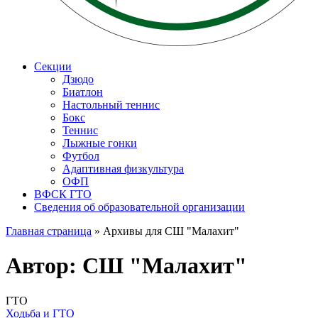
Секции
Дзюдо
Биатлон
Настольный теннис
Бокс
Теннис
Лыжные гонки
Футбол
Адаптивная физкультура
ОФП
ВФСК ГТО
Сведения об образовательной организации
Главная страница
»
Архивы для СШ "Малахит"
Автор:
СШ "Малахит"
ГТО
Ходьба и ГТО