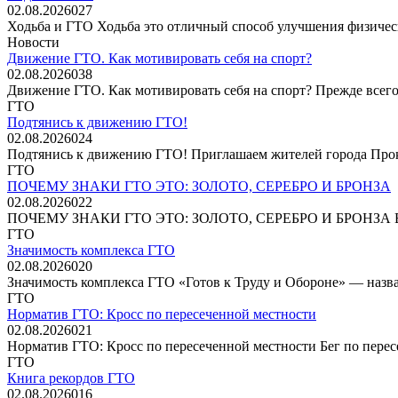
02.08.2026
0
27
Ходьба и ГТО Ходьба это отличный способ улучшения физичес
Новости
Движение ГТО. Как мотивировать себя на спорт?️
02.08.2026
0
38
Движение ГТО. Как мотивировать себя на спорт?️ Прежде всего,
ГТО
Подтянись к движению ГТО!
02.08.2026
0
24
Подтянись к движению ГТО! Приглашаем жителей города Прок
ГТО
ПОЧЕМУ ЗНАКИ ГТО ЭТО: ЗОЛОТО, СЕРЕБРО И БРОНЗА
02.08.2026
0
22
ПОЧЕМУ ЗНАКИ ГТО ЭТО: ЗОЛОТО, СЕРЕБРО И БРОНЗА В истор
ГТО
Значимость комплекса ГТО
02.08.2026
0
20
Значимость комплекса ГТО «Готов к Труду и Обороне» — назва
ГТО
Норматив ГТО: Кросс по пересеченной местности
02.08.2026
0
21
Норматив ГТО: Кросс по пересеченной местности Бег по пересе
ГТО
Книга рекордов ГТО
02.08.2026
0
16