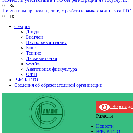
Можно ли участвовать в ГТО без регистрации на Госуслугах?
0
1.3к.
Нормативы прыжка в длину с разбега в рамках комплекса ГТО 
0
1.1к.
Секции
Дзюдо
Биатлон
Настольный теннис
Бокс
Теннис
Лыжные гонки
Футбол
Адаптивная физкультура
ОФП
ВФСК ГТО
Сведения об образовательной организации
Версия дл
Разделы
Новости
ВФСК ГТО