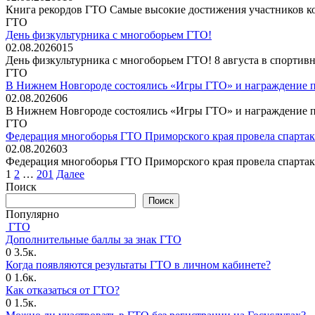
Книга рекордов ГТО Самые высокие достижения участников ко
ГТО
День физкультурника с многоборьем ГТО!
02.08.2026
0
15
День физкультурника с многоборьем ГТО! 8 августа в спортив
ГТО
В Нижнем Новгороде состоялись «Игры ГТО» и награждение 
02.08.2026
0
6
В Нижнем Новгороде состоялись «Игры ГТО» и награждение 
ГТО
Федерация многоборья ГТО Приморского края провела спартак
02.08.2026
0
3
Федерация многоборья ГТО Приморского края провела спартак
Пагинация
1
2
…
201
Далее
записей
Поиск
Поиск
Популярно
ГТО
Дополнительные баллы за знак ГТО
0
3.5к.
Когда появляются результаты ГТО в личном кабинете?
0
1.6к.
Как отказаться от ГТО?
0
1.5к.