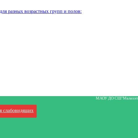
для разных возрастных групп и полов:
МАОУ ДО СШ"Малахит
я слабовидящих