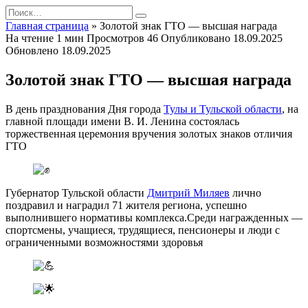
Перейти
Search
к
for:
Главная страница
»
Золотой знак ГТО — высшая награда
содержанию
На чтение
1 мин
Просмотров
46
Опубликовано
18.09.2025
Обновлено
18.09.2025
Золотой знак ГТО — высшая награда
В день празднования Дня города
Тулы и Тульской области
, на
главной площади имени В. И. Ленина состоялась
торжественная церемония вручения золотых знаков отличия
ГТО
Губернатор Тульской области
Дмитрий Миляев
лично
поздравил и наградил 71 жителя региона, успешно
выполнившего нормативы комплекса.Среди награжденных —
спортсмены, учащиеся, трудящиеся, пенсионеры и люди с
ограниченными возможностями здоровья