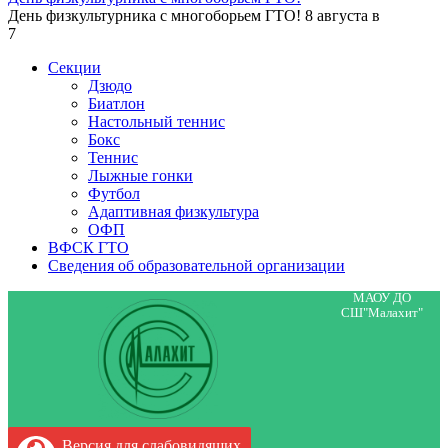
День физкультурника с многоборьем ГТО! 8 августа в
7
Секции
Дзюдо
Биатлон
Настольный теннис
Бокс
Теннис
Лыжные гонки
Футбол
Адаптивная физкультура
ОФП
ВФСК ГТО
Сведения об образовательной организации
МАОУ ДО
СШ"Малахит"
Версия для слабовидящих