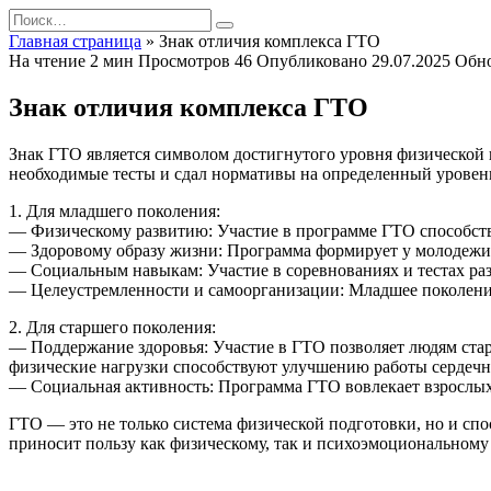
Перейти
Search
к
for:
Главная страница
»
Знак отличия комплекса ГТО
содержанию
На чтение
2 мин
Просмотров
46
Опубликовано
29.07.2025
Обн
Знак отличия комплекса ГТО
Знак ГТО является символом достигнутого уровня физической 
необходимые тесты и сдал нормативы на определенный уровень,
1. Для младшего поколения:
— Физическому развитию: Участие в программе ГТО способст
— Здоровому образу жизни: Программа формирует у молодежи п
— Социальным навыкам: Участие в соревнованиях и тестах ра
— Целеустремленности и самоорганизации: Младшее поколение у
2. Для старшего поколения:
— Поддержание здоровья: Участие в ГТО позволяет людям стар
физические нагрузки способствуют улучшению работы сердечн
— Социальная активность: Программа ГТО вовлекает взрослых 
ГТО — это не только система физической подготовки, но и спо
приносит пользу как физическому, так и психоэмоциональному