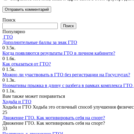
Поиск
Поиск
Популярно
ГТО
Дополнительные баллы за знак ГТО
0
3.5к.
Когда появляются результаты ГТО в личном кабинете?
0
1.6к.
Как отказаться от ГТО?
0
1.5к.
Можно ли участвовать в ГТО без регистрации на Госуслугах?
0
1.3к.
Нормативы прыжка в длину с разбега в рамках комплекса ГТО 
0
1.1к.
Вам также может понравиться
Ходьба и ГТО
Ходьба и ГТО Ходьба это отличный способ улучшения физичес
25
Движение ГТО. Как мотивировать себя на спорт?️
Движение ГТО. Как мотивировать себя на спорт?
33
Подтянись к движению ГТО!