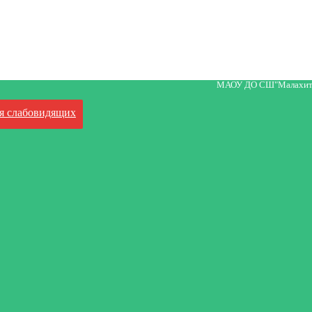
МАОУ ДО СШ"Малахит
я слабовидящих