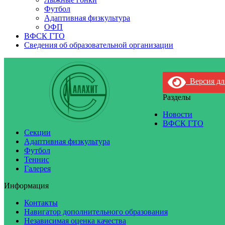
Футбол
Адаптивная физкультура
ОФП
ВФСК ГТО
Сведения об образовательной организации
Версия дл
Разделы
Новости
ВФСК ГТО
Секции
Адаптивная физкультура
Футбол
Теннис
Галерея
Информация
Контакты
Навигатор дополнительного образования
Независимая оценка качества