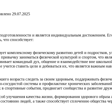
овлено
29.07.2025
подготовленности и является индивидуальным достижением. Его 
 что способствует:
вует комплексному физическому развитию детей и подростков,
ривычку заниматься физической культурой и спортом, что являе
звивает командный дух, общение и взаимодействие вне школьно
чится ставить цели и добиваться их, что является важным навы
шего возраста следить за своим здоровьем, поддерживать физич
о-сосудистой системы и профилактике хронических заболеваний
в спортивные события, продвигает сообщества и развитие друже
соб улучшения качества жизни, формирования здорового образа 
 состоянию людей, а также способствует сплочению общества че