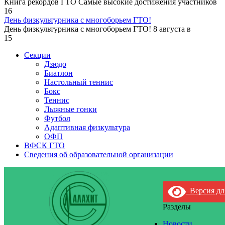
Книга рекордов ГТО Самые высокие достижения участников
16
День физкультурника с многоборьем ГТО!
День физкультурника с многоборьем ГТО! 8 августа в
15
Секции
Дзюдо
Биатлон
Настольный теннис
Бокс
Теннис
Лыжные гонки
Футбол
Адаптивная физкультура
ОФП
ВФСК ГТО
Сведения об образовательной организации
Версия дл
Разделы
Новости