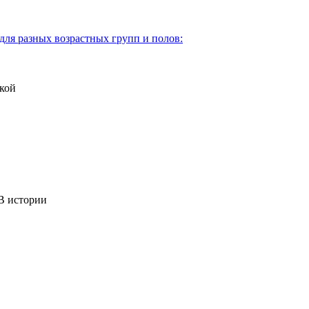
для разных возрастных групп и полов:
кой
 истории