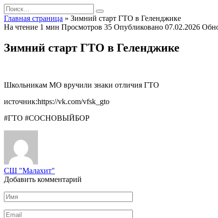
Перейти
Search
к
for:
Главная страница
»
Зимний старт ГТО в Геленджике
содержанию
На чтение
1 мин
Просмотров
35
Опубликовано
07.02.2026
Обн
Зимний старт ГТО в Геленджике
Школьникам МО вручили знаки отличия ГТО
источник:https://vk.com/vfsk_gto
#ГТО #СОСНОВЫЙБОР
СШ "Малахит"
Добавить комментарий
Имя
*
Email