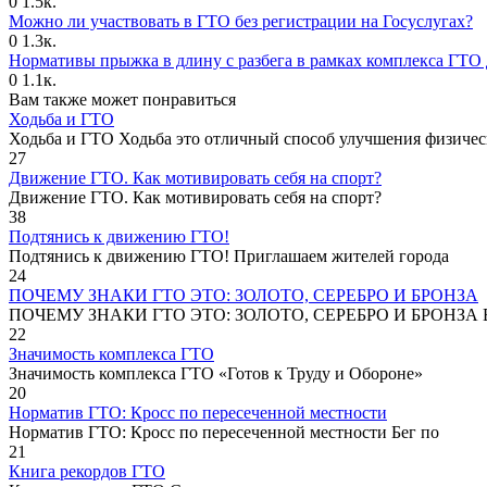
0
1.5к.
Можно ли участвовать в ГТО без регистрации на Госуслугах?
0
1.3к.
Нормативы прыжка в длину с разбега в рамках комплекса ГТО 
0
1.1к.
Вам также может понравиться
Ходьба и ГТО
Ходьба и ГТО Ходьба это отличный способ улучшения физичес
27
Движение ГТО. Как мотивировать себя на спорт?️
Движение ГТО. Как мотивировать себя на спорт?
38
Подтянись к движению ГТО!
Подтянись к движению ГТО! Приглашаем жителей города
24
ПОЧЕМУ ЗНАКИ ГТО ЭТО: ЗОЛОТО, СЕРЕБРО И БРОНЗА
ПОЧЕМУ ЗНАКИ ГТО ЭТО: ЗОЛОТО, СЕРЕБРО И БРОНЗА В
22
Значимость комплекса ГТО
Значимость комплекса ГТО «Готов к Труду и Обороне»
20
Норматив ГТО: Кросс по пересеченной местности
Норматив ГТО: Кросс по пересеченной местности Бег по
21
Книга рекордов ГТО