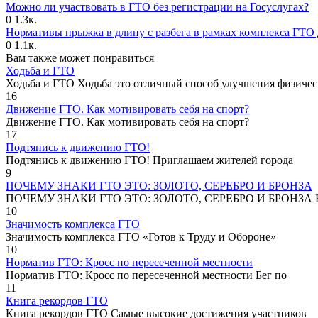
Можно ли участвовать в ГТО без регистрации на Госуслугах?
0
1.3к.
Нормативы прыжка в длину с разбега в рамках комплекса ГТО 
0
1.1к.
Вам также может понравиться
Ходьба и ГТО
Ходьба и ГТО Ходьба это отличный способ улучшения физичес
16
Движение ГТО. Как мотивировать себя на спорт?️
Движение ГТО. Как мотивировать себя на спорт?
17
Подтянись к движению ГТО!
Подтянись к движению ГТО! Приглашаем жителей города
9
ПОЧЕМУ ЗНАКИ ГТО ЭТО: ЗОЛОТО, СЕРЕБРО И БРОНЗА
ПОЧЕМУ ЗНАКИ ГТО ЭТО: ЗОЛОТО, СЕРЕБРО И БРОНЗА В
10
Значимость комплекса ГТО
Значимость комплекса ГТО «Готов к Труду и Обороне»
10
Норматив ГТО: Кросс по пересеченной местности
Норматив ГТО: Кросс по пересеченной местности Бег по
11
Книга рекордов ГТО
Книга рекордов ГТО Самые высокие достижения участников