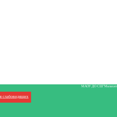
МАОУ ДО СШ"Малахит
я слабовидящих