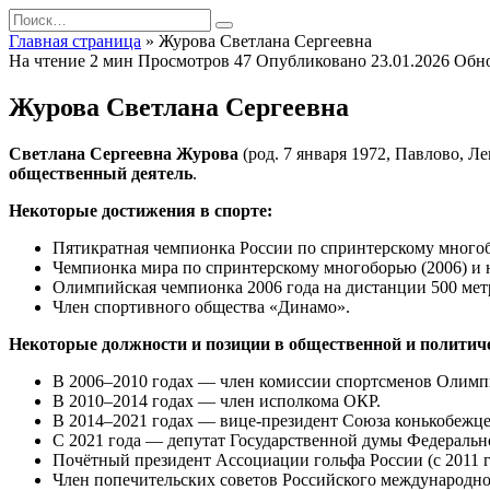
Перейти
Search
к
for:
Главная страница
»
Журова Светлана Сергеевна
содержанию
На чтение
2 мин
Просмотров
47
Опубликовано
23.01.2026
Обн
Журова Светлана Сергеевна
Светлана Сергеевна Журова
(род. 7 января 1972, Павлово, Л
общественный деятель
.
Некоторые достижения в спорте:
Пятикратная чемпионка России по спринтерскому многобор
Чемпионка мира по спринтерскому многоборью (2006) и н
Олимпийская чемпионка 2006 года на дистанции 500 мет
Член спортивного общества «Динамо».
Некоторые должности и позиции в общественной и политиче
В 2006–2010 годах — член комиссии спортсменов Олимп
В 2010–2014 годах — член исполкома ОКР.
В 2014–2021 годах — вице-президент Союза конькобежц
С 2021 года — депутат Государственной думы Федеральн
Почётный президент Ассоциации гольфа России (с 2011 г
Член попечительских советов Российского международно