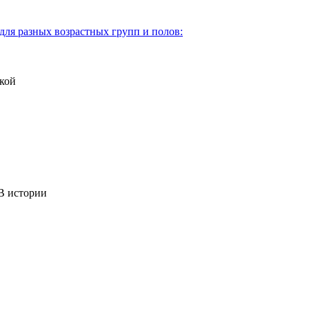
для разных возрастных групп и полов:
кой
 истории