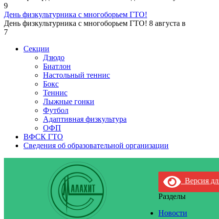
9
День физкультурника с многоборьем ГТО!
День физкультурника с многоборьем ГТО! 8 августа в
7
Секции
Дзюдо
Биатлон
Настольный теннис
Бокс
Теннис
Лыжные гонки
Футбол
Адаптивная физкультура
ОФП
ВФСК ГТО
Сведения об образовательной организации
Версия дл
Разделы
Новости