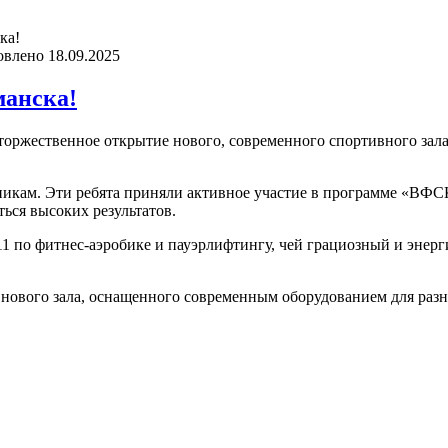
ка!
овлено
18.09.2025
анска!
торжественное открытие нового, современного спортивного зал
никам. Эти ребята приняли активное участие в программе «ВФСК
ься высоких результатов.
о фитнес-аэробике и пауэрлифтингу, чей грациозный и энерги
нового зала, оснащенного современным оборудованием для разн