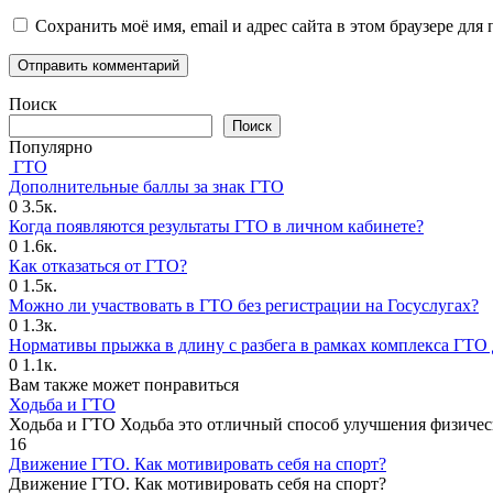
Сохранить моё имя, email и адрес сайта в этом браузере д
Поиск
Поиск
Популярно
ГТО
Дополнительные баллы за знак ГТО
0
3.5к.
Когда появляются результаты ГТО в личном кабинете?
0
1.6к.
Как отказаться от ГТО?
0
1.5к.
Можно ли участвовать в ГТО без регистрации на Госуслугах?
0
1.3к.
Нормативы прыжка в длину с разбега в рамках комплекса ГТО 
0
1.1к.
Вам также может понравиться
Ходьба и ГТО
Ходьба и ГТО Ходьба это отличный способ улучшения физичес
16
Движение ГТО. Как мотивировать себя на спорт?️
Движение ГТО. Как мотивировать себя на спорт?