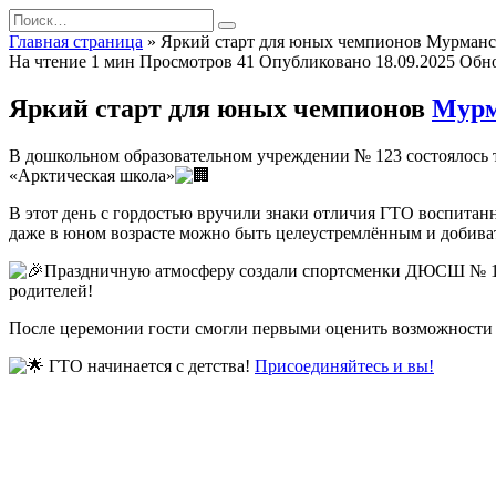
Перейти
Search
к
for:
Главная страница
»
Яркий старт для юных чемпионов Мурманс
содержанию
На чтение
1 мин
Просмотров
41
Опубликовано
18.09.2025
Обн
Яркий старт для юных чемпионов
Мурм
В дошкольном образовательном учреждении № 123 состоялось 
«Арктическая школа»
В этот день с гордостью вручили знаки отличия ГТО воспитан
даже в юном возрасте можно быть целеустремлённым и добиват
Праздничную атмосферу создали спортсменки ДЮСШ № 11 п
родителей!
После церемонии гости смогли первыми оценить возможности 
ГТО начинается с детства!
Присоединяйтесь и вы!