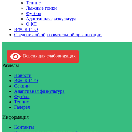
Теннис
Лыжные гонки
Футбол
Адаптивная физкультура
ОФП
ВФСК ГТО
Сведения об образовательной организации
Версия для слабовидящих
Разделы
Новости
ВФСК ГТО
Секции
Адаптивная физкультура
Футбол
Теннис
Галерея
Информация
Контакты