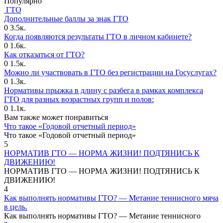
Популярно
ГТО
Дополнительные баллы за знак ГТО
0
3.5к.
Когда появляются результаты ГТО в личном кабинете?
0
1.6к.
Как отказаться от ГТО?
0
1.5к.
Можно ли участвовать в ГТО без регистрации на Госуслугах?
0
1.3к.
Нормативы прыжка в длину с разбега в рамках комплекса
ГТО для разных возрастных групп и полов:
0
1.1к.
Вам также может понравиться
Что такое «Годовой отчетный период»
Что такое «Годовой отчетный период»
5
НОРМАТИВ ГТО — НОРМА ЖИЗНИ! ПОДТЯНИСЬ К
ДВИЖЕНИЮ!
НОРМАТИВ ГТО — НОРМА ЖИЗНИ! ПОДТЯНИСЬ К
ДВИЖЕНИЮ!
4
Как выполнять нормативы ГТО? — Метание теннисного мяча
в цель.
Как выполнять нормативы ГТО? — Метание теннисного