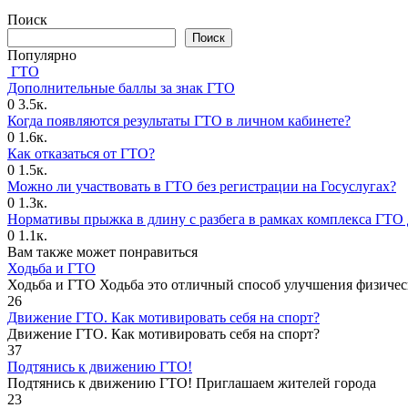
Поиск
Поиск
Популярно
ГТО
Дополнительные баллы за знак ГТО
0
3.5к.
Когда появляются результаты ГТО в личном кабинете?
0
1.6к.
Как отказаться от ГТО?
0
1.5к.
Можно ли участвовать в ГТО без регистрации на Госуслугах?
0
1.3к.
Нормативы прыжка в длину с разбега в рамках комплекса ГТО 
0
1.1к.
Вам также может понравиться
Ходьба и ГТО
Ходьба и ГТО Ходьба это отличный способ улучшения физичес
26
Движение ГТО. Как мотивировать себя на спорт?️
Движение ГТО. Как мотивировать себя на спорт?
37
Подтянись к движению ГТО!
Подтянись к движению ГТО! Приглашаем жителей города
23