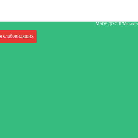
МАОУ ДО СШ"Малахит
я слабовидящих