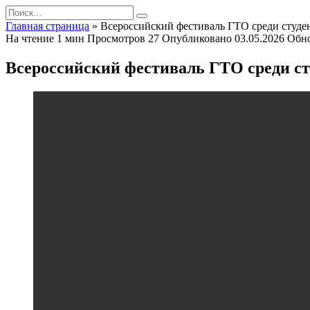
Перейти
Search
к
for:
Главная страница
»
Всероссийский фестиваль ГТО среди студе
содержанию
На чтение
1 мин
Просмотров
27
Опубликовано
03.05.2026
Обн
Всероссийский фестиваль ГТО среди ст