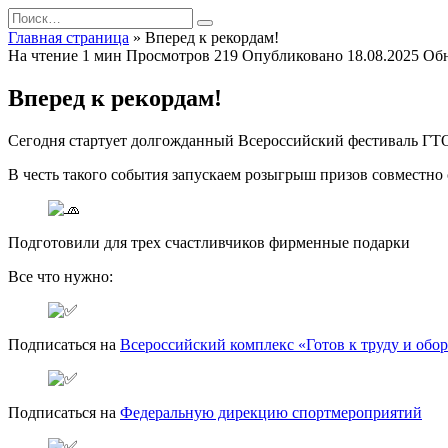
Перейти
Search
к
for:
Главная страница
»
Вперед к рекордам!
содержанию
На чтение
1 мин
Просмотров
219
Опубликовано
18.08.2025
Об
Вперед к рекордам!
Сегодня стартует долгожданный Всероссийский фестиваль ГТО
В честь такого события запускаем розыгрыш призов совместно
Подготовили для трех счастливчиков фирменные подарки
Все что нужно:
Подписаться на
Всероссийский комплекс «Готов к труду и обо
Подписаться на
Федеральную дирекцию спортмероприятий