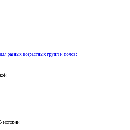
для разных возрастных групп и полов:
кой
 истории