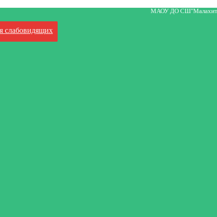
МАОУ ДО СШ"Малахит
я слабовидящих