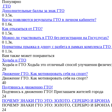
Популярно
ГТО
Дополнительные баллы за знак ГТО
0
3.5к.
Когда появляются результаты ГТО в личном кабинете?
0
1.6к.
Как отказаться от ГТО?
0
1.5к.
Можно ли участвовать в ГТО без регистрации на Госуслугах?
0
1.3к.
Нормативы прыжка в длину с разбега в рамках комплекса ГТО 
0
1.1к.
Вам также может понравиться
Ходьба и ГТО
Ходьба и ГТО Ходьба это отличный способ улучшения физичес
29
Движение ГТО. Как мотивировать себя на спорт?️
Движение ГТО. Как мотивировать себя на спорт?
40
Подтянись к движению ГТО!
Подтянись к движению ГТО! Приглашаем жителей города
24
ПОЧЕМУ ЗНАКИ ГТО ЭТО: ЗОЛОТО, СЕРЕБРО И БРОНЗА
ПОЧЕМУ ЗНАКИ ГТО ЭТО: ЗОЛОТО, СЕРЕБРО И БРОНЗА В
24