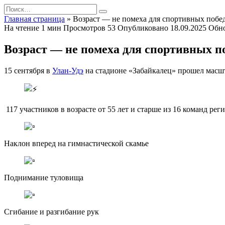
Перейти
Search
к
for:
Главная страница
»
Возраст — не помеха для спортивных побе
содержанию
На чтение
1 мин
Просмотров
53
Опубликовано
18.09.2025
Обн
Возраст — не помеха для спортивных п
15 сентября в
Улан-Удэ
на стадионе «Забайкалец» прошел масш
️ 117 участников в возрасте от 55 лет и старше из 16 команд 
Наклон вперед на гимнастической скамье
Поднимание туловища
Сгибание и разгибание рук