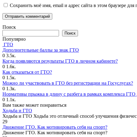
Сохранить моё имя, email и адрес сайта в этом браузере д
Поиск
Поиск
Популярно
ГТО
Дополнительные баллы за знак ГТО
0
3.5к.
Когда появляются результаты ГТО в личном кабинете?
0
1.6к.
Как отказаться от ГТО?
0
1.5к.
Можно ли участвовать в ГТО без регистрации на Госуслугах?
0
1.3к.
Нормативы прыжка в длину с разбега в рамках комплекса ГТО 
0
1.1к.
Вам также может понравиться
Ходьба и ГТО
Ходьба и ГТО Ходьба это отличный способ улучшения физичес
29
Движение ГТО. Как мотивировать себя на спорт?️
Движение ГТО. Как мотивировать себя на спорт?