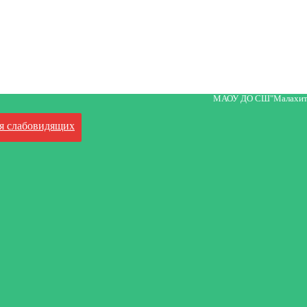
МАОУ ДО СШ"Малахит
я слабовидящих