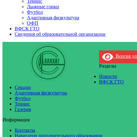
Теннис
Лыжные гонки
Футбол
Адаптивная физкультура
ОФП
ВФСК ГТО
Сведения об образовательной организации
Версия дл
Разделы
Новости
ВФСК ГТО
Секции
Адаптивная физкультура
Футбол
Теннис
Галерея
Информация
Контакты
Навигатор дополнительного образования