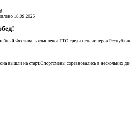
д!
овлено
18.09.2025
обед!
табный Фестиваль комплекса ГТО среди пенсионеров Республик
региона вышли на старт.Спортсмены соревновались в нескольких д