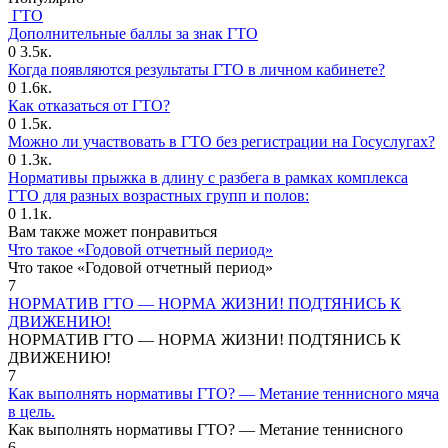
ГТО
Дополнительные баллы за знак ГТО
0
3.5к.
Когда появляются результаты ГТО в личном кабинете?
0
1.6к.
Как отказаться от ГТО?
0
1.5к.
Можно ли участвовать в ГТО без регистрации на Госуслугах?
0
1.3к.
Нормативы прыжка в длину с разбега в рамках комплекса
ГТО для разных возрастных групп и полов:
0
1.1к.
Вам также может понравиться
Что такое «Годовой отчетный период»
Что такое «Годовой отчетный период»
7
НОРМАТИВ ГТО — НОРМА ЖИЗНИ! ПОДТЯНИСЬ К
ДВИЖЕНИЮ!
НОРМАТИВ ГТО — НОРМА ЖИЗНИ! ПОДТЯНИСЬ К
ДВИЖЕНИЮ!
7
Как выполнять нормативы ГТО? — Метание теннисного мяча
в цель.
Как выполнять нормативы ГТО? — Метание теннисного
6