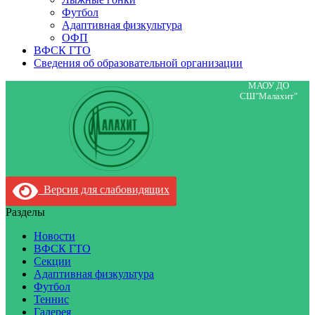
Футбол
Адаптивная физкультура
ОФП
ВФСК ГТО
Сведения об образовательной организации
МАОУ ДО
СШ"Малахит"
Версия для слабовидящих
Разделы
Новости
ВФСК ГТО
Секции
Адаптивная физкультура
Футбол
Теннис
Галерея