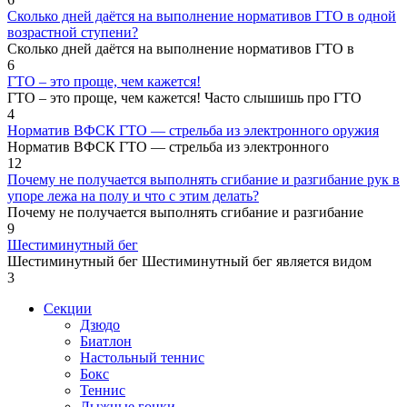
Сколько дней даётся на выполнение нормативов ГТО в одной
возрастной ступени?
Сколько дней даётся на выполнение нормативов ГТО в
6
ГТО – это проще, чем кажется!
ГТО – это проще, чем кажется! Часто слышишь про ГТО
4
Норматив ВФСК ГТО — стрельба из электронного оружия
Норматив ВФСК ГТО — стрельба из электронного
12
Почему не получается выполнять сгибание и разгибание рук в
упоре лежа на полу и что с этим делать?
Почему не получается выполнять сгибание и разгибание
9
Шестиминутный бег
Шестиминутный бег Шестиминутный бег является видом
3
Секции
Дзюдо
Биатлон
Настольный теннис
Бокс
Теннис
Лыжные гонки