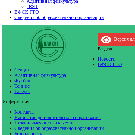
Адаптивная физкультура
ОФП
ВФСК ГТО
Сведения об образовательной организации
Версия дл
Разделы
Новости
ВФСК ГТО
Секции
Адаптивная физкультура
Футбол
Теннис
Галерея
Информация
Контакты
Навигатор дополнительного образования
Независимая оценка качества
Сведения об образовательной организации
Безопасность