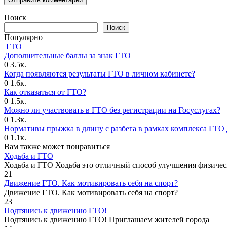
Поиск
Поиск
Популярно
ГТО
Дополнительные баллы за знак ГТО
0
3.5к.
Когда появляются результаты ГТО в личном кабинете?
0
1.6к.
Как отказаться от ГТО?
0
1.5к.
Можно ли участвовать в ГТО без регистрации на Госуслугах?
0
1.3к.
Нормативы прыжка в длину с разбега в рамках комплекса ГТО 
0
1.1к.
Вам также может понравиться
Ходьба и ГТО
Ходьба и ГТО Ходьба это отличный способ улучшения физичес
21
Движение ГТО. Как мотивировать себя на спорт?️
Движение ГТО. Как мотивировать себя на спорт?
23
Подтянись к движению ГТО!
Подтянись к движению ГТО! Приглашаем жителей города