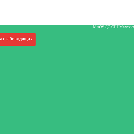
МАОУ ДО СШ"Малахит
я слабовидящих