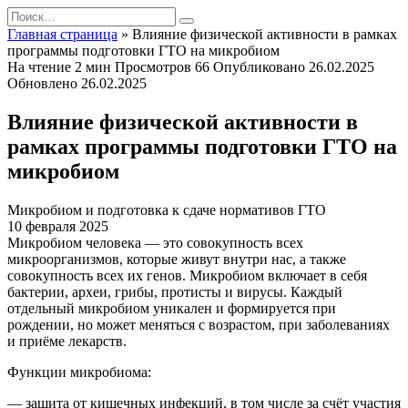
Перейти
Search
к
for:
Главная страница
»
Влияние физической активности в рамках
содержанию
программы подготовки ГТО на микробиом
На чтение
2 мин
Просмотров
66
Опубликовано
26.02.2025
Обновлено
26.02.2025
Влияние физической активности в
рамках программы подготовки ГТО на
микробиом
Микробиом и подготовка к сдаче нормативов ГТО
10 февраля 2025
Микробиом человека — это совокупность всех
микроорганизмов, которые живут внутри нас, а также
совокупность всех их генов. Микробиом включает в себя
бактерии, археи, грибы, протисты и вирусы. Каждый
отдельный микробиом уникален и формируется при
рождении, но может меняться с возрастом, при заболеваниях
и приёме лекарств.
Функции микробиома:
— защита от кишечных инфекций, в том числе за счёт участия