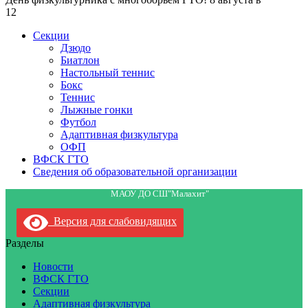
12
Секции
Дзюдо
Биатлон
Настольный теннис
Бокс
Теннис
Лыжные гонки
Футбол
Адаптивная физкультура
ОФП
ВФСК ГТО
Сведения об образовательной организации
МАОУ ДО СШ"Малахит"
Версия для слабовидящих
Разделы
Новости
ВФСК ГТО
Секции
Адаптивная физкультура