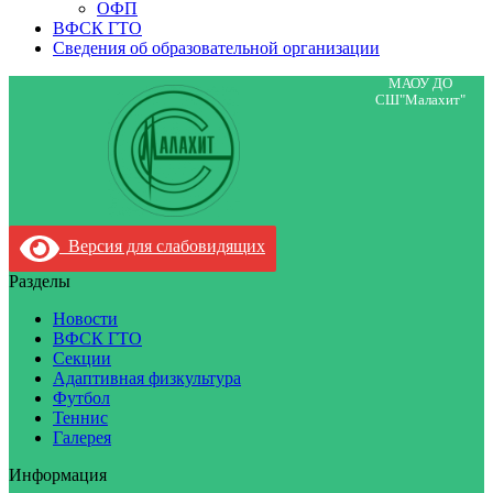
ОФП
ВФСК ГТО
Сведения об образовательной организации
МАОУ ДО
СШ"Малахит"
Версия для слабовидящих
Разделы
Новости
ВФСК ГТО
Секции
Адаптивная физкультура
Футбол
Теннис
Галерея
Информация