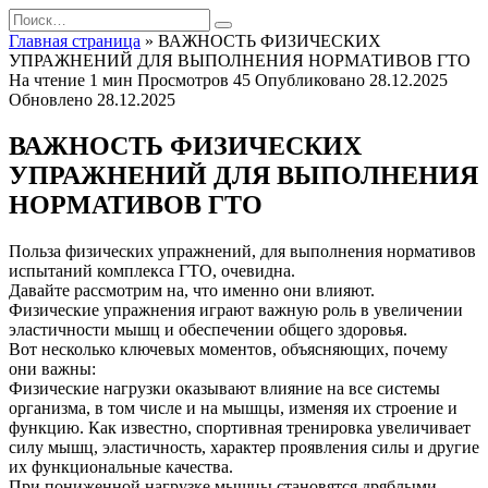
Перейти
Search
к
for:
Главная страница
»
ВАЖНОСТЬ ФИЗИЧЕСКИХ
содержанию
УПРАЖНЕНИЙ ДЛЯ ВЫПОЛНЕНИЯ НОРМАТИВОВ ГТО
На чтение
1 мин
Просмотров
45
Опубликовано
28.12.2025
Обновлено
28.12.2025
ВАЖНОСТЬ ФИЗИЧЕСКИХ
УПРАЖНЕНИЙ ДЛЯ ВЫПОЛНЕНИЯ
НОРМАТИВОВ ГТО
Польза физических упражнений, для выполнения нормативов
испытаний комплекса ГТО, очевидна.
Давайте рассмотрим на, что именно они влияют.
Физические упражнения играют важную роль в увеличении
эластичности мышц и обеспечении общего здоровья.
Вот несколько ключевых моментов, объясняющих, почему
они важны:
Физические нагрузки оказывают влияние на все системы
организма, в том числе и на мышцы, изменяя их строение и
функцию. Как известно, спортивная тренировка увеличивает
силу мышц, эластичность, характер проявления силы и другие
их функциональные качества.
При пониженной нагрузке мышцы становятся дряблыми,