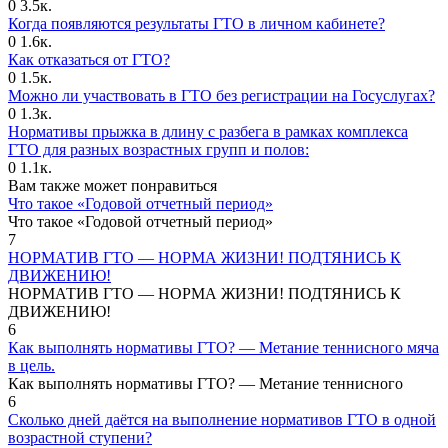
0
3.5к.
Когда появляются результаты ГТО в личном кабинете?
0
1.6к.
Как отказаться от ГТО?
0
1.5к.
Можно ли участвовать в ГТО без регистрации на Госуслугах?
0
1.3к.
Нормативы прыжка в длину с разбега в рамках комплекса
ГТО для разных возрастных групп и полов:
0
1.1к.
Вам также может понравиться
Что такое «Годовой отчетный период»
Что такое «Годовой отчетный период»
7
НОРМАТИВ ГТО — НОРМА ЖИЗНИ! ПОДТЯНИСЬ К
ДВИЖЕНИЮ!
НОРМАТИВ ГТО — НОРМА ЖИЗНИ! ПОДТЯНИСЬ К
ДВИЖЕНИЮ!
6
Как выполнять нормативы ГТО? — Метание теннисного мяча
в цель.
Как выполнять нормативы ГТО? — Метание теннисного
6
Сколько дней даётся на выполнение нормативов ГТО в одной
возрастной ступени?