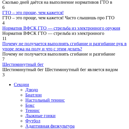
Сколько дней даётся на выполнение нормативов ГТО в
6
ГТО – это проще, чем кажется!
ГТО – это проще, чем кажется! Часто слышишь про ГТО
4
Норматив ВФСК ГТО — стрельба из электронного оружия
Норматив ВФСК ГТО — стрельба из электронного
11
Почему не получается выполнять сгибание и разгибание рук в
упоре лежа на полу и что с этим делать?
Почему не получается выполнять сгибание и разгибание
7
Шестиминутный бег
Шестиминутный бег Шестиминутный бег является видом
3
Секции
Дзюдо
Биатлон
Настольный теннис
Бокс
Теннис
Лыжные гонки
Футбол
Адаптивная физкультура