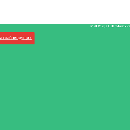
МАОУ ДО СШ"Малахит
я слабовидящих