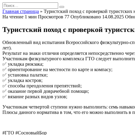
Перейти
Search
к
for:
Главная страница
»
Туристский поход с проверкой туристских 
содержанию
На чтение
1 мин
Просмотров
77
Опубликовано
14.08.2025
Обн
Туристский поход с проверкой туристс
Обновленный вид испытания Всероссийского физкультурно-спорт
лет).
Результат на знаки отличия определяется непосредственно чер
Участникам физкультурного комплекса ГТО следует выполнит
✅ укладка рюкзака;
✅ ориентирование на местности по карте и компасу;
✅ установка палатки;
✅ укладка костров;
✅ способы преодоления препятствий;
✅ оказание первой доврачебной помощи;
✅ вязание разных видов узлов;
Участникам четвертой ступени нужно выполнить: семь навыков
Плюсы данного норматива в том, что его можно выполнить в п
#ГТО #СосновыйБор