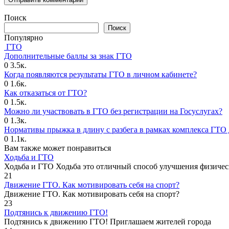
Поиск
Поиск
Популярно
ГТО
Дополнительные баллы за знак ГТО
0
3.5к.
Когда появляются результаты ГТО в личном кабинете?
0
1.6к.
Как отказаться от ГТО?
0
1.5к.
Можно ли участвовать в ГТО без регистрации на Госуслугах?
0
1.3к.
Нормативы прыжка в длину с разбега в рамках комплекса ГТО 
0
1.1к.
Вам также может понравиться
Ходьба и ГТО
Ходьба и ГТО Ходьба это отличный способ улучшения физичес
21
Движение ГТО. Как мотивировать себя на спорт?️
Движение ГТО. Как мотивировать себя на спорт?
23
Подтянись к движению ГТО!
Подтянись к движению ГТО! Приглашаем жителей города