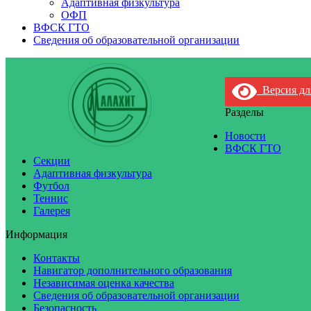
Адаптивная физкультура
ОФП
ВФСК ГТО
Сведения об образовательной организации
Версия дл
Разделы
Новости
ВФСК ГТО
Секции
Адаптивная физкультура
Футбол
Теннис
Галерея
Информация
Контакты
Навигатор дополнительного образования
Независимая оценка качества
Сведения об образовательной организации
Безопасность