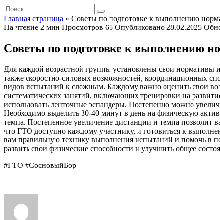
Перейти
Search
к
for:
Главная страница
»
Советы по подготовке к выполнению норм
содержанию
На чтение
2 мин
Просмотров
65
Опубликовано
28.02.2025
Обн
Советы по подготовке к выполнению н
Для каждой возрастной группы установлены свои нормативы ис
также скоростно-силовых возможностей, координационных спо
видов испытаний к сложным. Каждому важно оценить свои возм
систематических занятий, включающих тренировки на развитие
использовать ленточные эспандеры. Постепенно можно увеличи
Необходимо выделить 30-40 минут в день на физическую актив
темпа. Постепенное увеличение дистанции и темпа позволит в
что ГТО доступно каждому участнику, и готовиться к выполне
вам правильную технику выполнения испытаний и помочь в под
развить свои физические способности и улучшить общее состоя
#ГТО #СосновыйБор