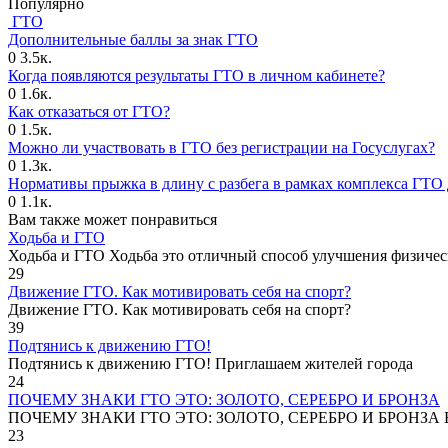
Популярно
ГТО
Дополнительные баллы за знак ГТО
0
3.5к.
Когда появляются результаты ГТО в личном кабинете?
0
1.6к.
Как отказаться от ГТО?
0
1.5к.
Можно ли участвовать в ГТО без регистрации на Госуслугах?
0
1.3к.
Нормативы прыжка в длину с разбега в рамках комплекса ГТО 
0
1.1к.
Вам также может понравиться
Ходьба и ГТО
Ходьба и ГТО Ходьба это отличный способ улучшения физичес
29
Движение ГТО. Как мотивировать себя на спорт?️
Движение ГТО. Как мотивировать себя на спорт?
39
Подтянись к движению ГТО!
Подтянись к движению ГТО! Приглашаем жителей города
24
ПОЧЕМУ ЗНАКИ ГТО ЭТО: ЗОЛОТО, СЕРЕБРО И БРОНЗА
ПОЧЕМУ ЗНАКИ ГТО ЭТО: ЗОЛОТО, СЕРЕБРО И БРОНЗА В
23