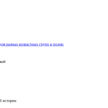
для разных возрастных групп и полов:
кой
 истории