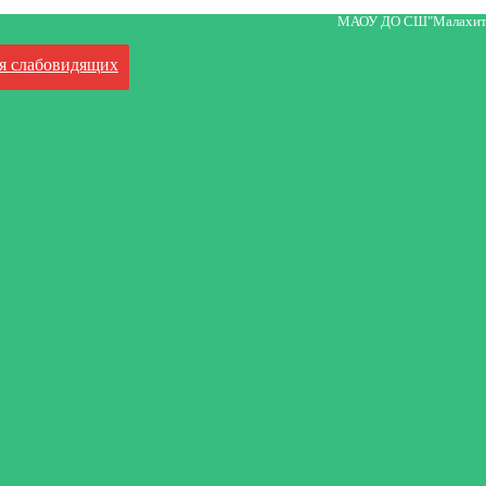
МАОУ ДО СШ"Малахит
я слабовидящих