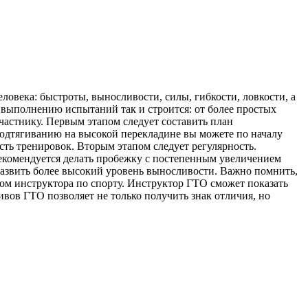
овека: быстроты, выносливости, силы, гибкости, ловкости, а
выполнению испытаний так и строится: от более простых
частнику. Первым этапом следует составить план
подтягиванию на высокой перекладине вы можете по началу
ть тренировок. Вторым этапом следует регулярность.
екомендуется делать пробежку с постепенным увеличением
развить более высокий уровень выносливости. Важно помнить,
ом инструктора по спорту. Инструктор ГТО сможет показать
ов ГТО позволяет не только получить знак отличия, но