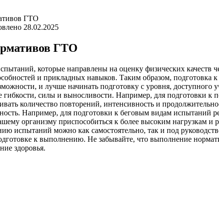
ативов ГТО
овлено
28.02.2025
ормативов ГТО
пытаний, которые направлены на оценку физических качеств чел
собностей и прикладных навыков. Таким образом, подготовка к 
ожности, и лучше начинать подготовку с уровня, доступного у
 гибкости, силы и выносливости. Например, для подготовки к 
вать количество повторений, интенсивность и продолжительнос
ность. Например, для подготовки к беговым видам испытаний р
ашему организму приспособиться к более высоким нагрузкам и 
нию испытаний можно как самостоятельно, так и под руководств
готовке к выполнению. Не забывайте, что выполнение норматив
ние здоровья.