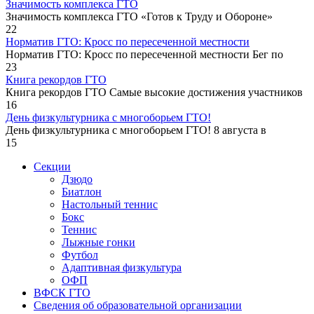
Значимость комплекса ГТО
Значимость комплекса ГТО «Готов к Труду и Обороне»
22
Норматив ГТО: Кросс по пересеченной местности
Норматив ГТО: Кросс по пересеченной местности Бег по
23
Книга рекордов ГТО
Книга рекордов ГТО Самые высокие достижения участников
16
День физкультурника с многоборьем ГТО!
День физкультурника с многоборьем ГТО! 8 августа в
15
Секции
Дзюдо
Биатлон
Настольный теннис
Бокс
Теннис
Лыжные гонки
Футбол
Адаптивная физкультура
ОФП
ВФСК ГТО
Сведения об образовательной организации