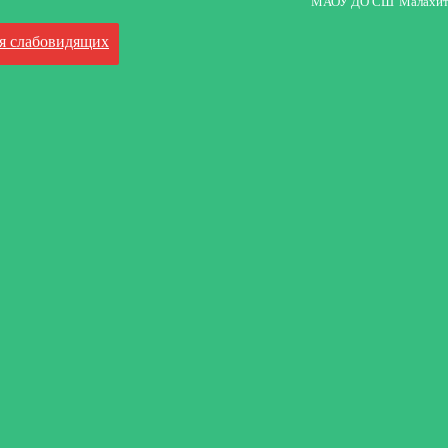
МАОУ ДО СШ"Малахит
я слабовидящих