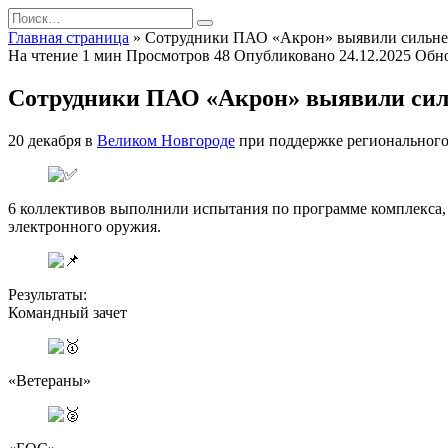
Перейти
Search
к
for:
Главная страница
»
Сотрудники ПАО «Акрон» выявили сильне
содержанию
На чтение
1 мин
Просмотров
48
Опубликовано
24.12.2025
Обн
Сотрудники ПАО «Акрон» выявили си
20 декабря в
Великом Новгороде
при поддержке региональног
6 коллективов выполнили испытания по программе комплекса, 
электронного оружия.
Результаты:
Командный зачет
«Ветераны»