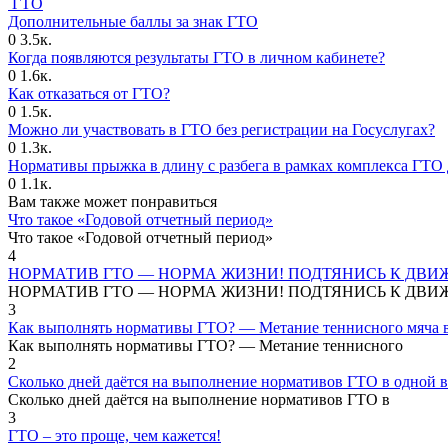
ГТО
Дополнительные баллы за знак ГТО
0
3.5к.
Когда появляются результаты ГТО в личном кабинете?
0
1.6к.
Как отказаться от ГТО?
0
1.5к.
Можно ли участвовать в ГТО без регистрации на Госуслугах?
0
1.3к.
Нормативы прыжка в длину с разбега в рамках комплекса ГТО 
0
1.1к.
Вам также может понравиться
Что такое «Годовой отчетный период»
Что такое «Годовой отчетный период»
4
НОРМАТИВ ГТО — НОРМА ЖИЗНИ! ПОДТЯНИСЬ К ДВИ
НОРМАТИВ ГТО — НОРМА ЖИЗНИ! ПОДТЯНИСЬ К ДВИ
3
Как выполнять нормативы ГТО? — Метание теннисного мяча в
Как выполнять нормативы ГТО? — Метание теннисного
2
Сколько дней даётся на выполнение нормативов ГТО в одной в
Сколько дней даётся на выполнение нормативов ГТО в
3
ГТО – это проще, чем кажется!