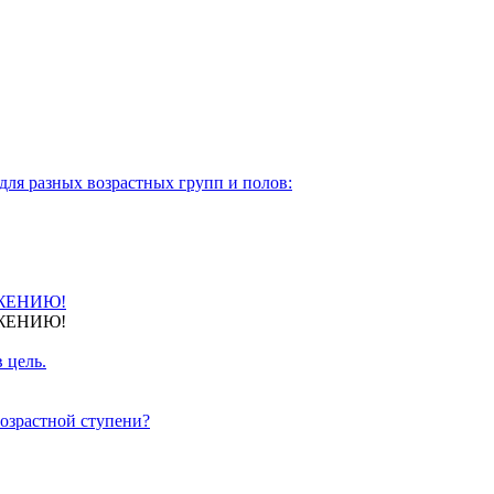
для разных возрастных групп и полов:
ЖЕНИЮ!
ЖЕНИЮ!
 цель.
озрастной ступени?