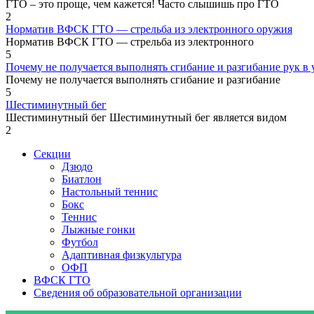
ГТО – это проще, чем кажется! Часто слышишь про ГТО
2
Норматив ВФСК ГТО — стрельба из электронного оружия
Норматив ВФСК ГТО — стрельба из электронного
5
Почему не получается выполнять сгибание и разгибание рук в у
Почему не получается выполнять сгибание и разгибание
5
Шестиминутный бег
Шестиминутный бег Шестиминутный бег является видом
2
Секции
Дзюдо
Биатлон
Настольный теннис
Бокс
Теннис
Лыжные гонки
Футбол
Адаптивная физкультура
ОФП
ВФСК ГТО
Сведения об образовательной организации