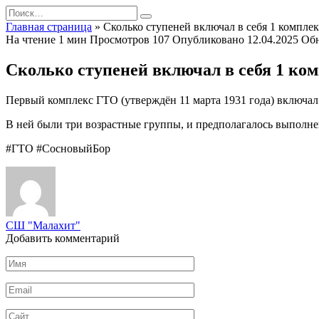
Перейти
Search
к
for:
Главная страница
»
Сколько ступеней включал в себя 1 компле
содержанию
На чтение
1 мин
Просмотров
107
Опубликовано
12.04.2025
Об
Сколько ступеней включал в себя 1 ко
Первый комплекс ГТО (утверждён 11 марта 1931 года) включал
В ней были три возрастные группы, и предполагалось выполнен
#ГТО #СосновыйБор
СШ "Малахит"
Добавить комментарий
Имя
*
Email
*
Сайт