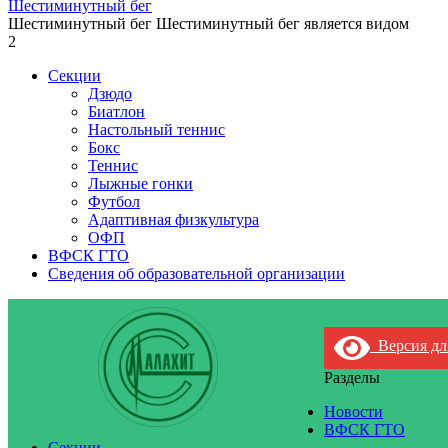
Шестиминутный бег
Шестиминутный бег Шестиминутный бег является видом
2
Секции
Дзюдо
Биатлон
Настольный теннис
Бокс
Теннис
Лыжные гонки
Футбол
Адаптивная физкультура
ОФП
ВФСК ГТО
Сведения об образовательной организации
Версия дл
Разделы
Новости
ВФСК ГТО
Секции