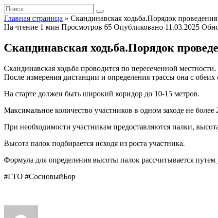
Перейти
Search
к
for:
Главная страница
»
Скандинавская ходьба.Порядок проведения
содержанию
На чтение
1 мин
Просмотров
65
Опубликовано
11.03.2025
Обн
Скандинавская ходьба.Порядок провед
Скандинавская ходьба проводится по пересеченной местности.
После измерения дистанции и определения трассы она с обеих 
На старте должен быть широкий коридор до 10-15 метров.
Максимальное количество участников в одном заходе не более 
При необходимости участникам предоставляются палки, высота
Высота палок подбирается исходя из роста участника.
Формула для определения высоты палок рассчитывается путем 
#ГТО #СосновыйБор