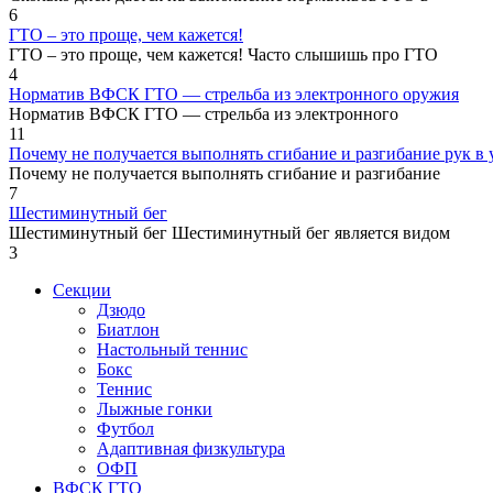
6
ГТО – это проще, чем кажется!
ГТО – это проще, чем кажется! Часто слышишь про ГТО
4
Норматив ВФСК ГТО — стрельба из электронного оружия
Норматив ВФСК ГТО — стрельба из электронного
11
Почему не получается выполнять сгибание и разгибание рук в у
Почему не получается выполнять сгибание и разгибание
7
Шестиминутный бег
Шестиминутный бег Шестиминутный бег является видом
3
Секции
Дзюдо
Биатлон
Настольный теннис
Бокс
Теннис
Лыжные гонки
Футбол
Адаптивная физкультура
ОФП
ВФСК ГТО