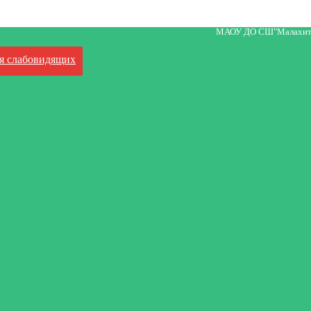
МАОУ ДО СШ"Малахит
я слабовидящих