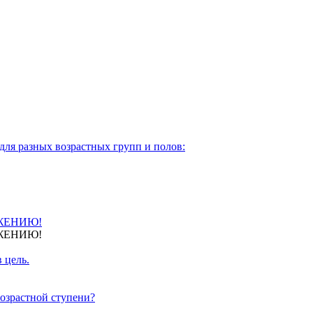
для разных возрастных групп и полов:
ЖЕНИЮ!
ЖЕНИЮ!
 цель.
озрастной ступени?