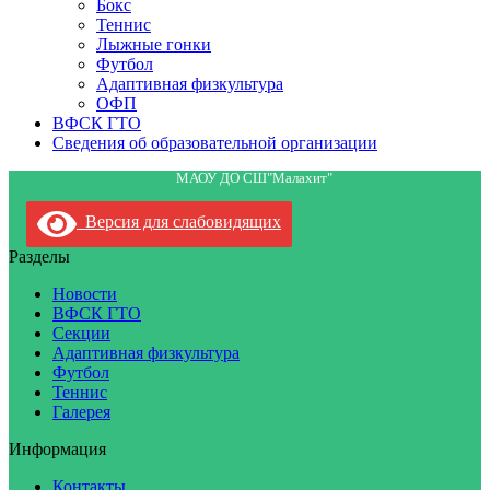
Бокс
Теннис
Лыжные гонки
Футбол
Адаптивная физкультура
ОФП
ВФСК ГТО
Сведения об образовательной организации
МАОУ ДО СШ"Малахит"
Версия для слабовидящих
Разделы
Новости
ВФСК ГТО
Секции
Адаптивная физкультура
Футбол
Теннис
Галерея
Информация
Контакты