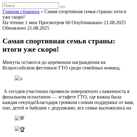
Перейти
Search
к
for:
Главная страница
»
Самая спортивная семья страны: итоги
содержанию
уже скоро!
На чтение
1 мин
Просмотров
60
Опубликовано
21.08.2025
Обновлено
21.08.2025
Самая спортивная семья страны:
итоги уже скоро!
Минуты остаются до церемонии награждения на
Всероссийском фестивале ГТО среди семейных команд.
️ А сегодня участники проявили невероятную слаженность в
финальном испытании — эстафете ГТО, где важна была
каждая секунда!Благодаря громким словам поддержки от мам,
пап, детей и бабушек с дедушками, все семьи выложились на