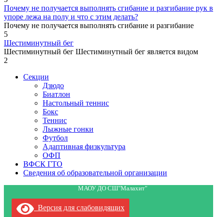
Почему не получается выполнять сгибание и разгибание рук в
упоре лежа на полу и что с этим делать?
Почему не получается выполнять сгибание и разгибание
5
Шестиминутный бег
Шестиминутный бег Шестиминутный бег является видом
2
Секции
Дзюдо
Биатлон
Настольный теннис
Бокс
Теннис
Лыжные гонки
Футбол
Адаптивная физкультура
ОФП
ВФСК ГТО
Сведения об образовательной организации
МАОУ ДО СШ"Малахит"
Версия для слабовидящих