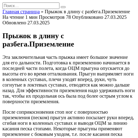
Перейти
Search
к
for:
Главная страница
»
Прыжок в длину с разбега.Приземление
содержанию
На чтение
1 мин
Просмотров
78
Опубликовано
27.03.2025
Обновлено
27.03.2025
Прыжок в длину с
разбега.Приземление
Эта заключительная часть прыжка имеет большое значение
для его дальности. Подготовка к приземлению начинается в
последней части полета, когда ОЦМ прыгуна опускается до
высоты его во время отталкивания. Прыгун выпрямляет ноги
в коленных суставах, плечи уходят вперед, руки, чуть
согнутые в локтевых суставах, отводятся как можно дальше
назад. Для эффективности приземления надо удерживать ноги
так, чтобы их продольная ось была под более острым углом к
поверхности приземления.
После соприкосновения стоп ног с поверхностью
приземления (песком) прыгун активно посылает руки вперед,
сгибая ноги в коленных суставах и выводя ОЦМ за линию
касания песка стопами. Некоторые прыгуны применяют
приземление с боковым уходом, т.е. после касания песка