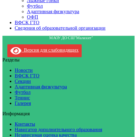
Лыжные гонки
Футбол
Адаптивная физкультура
ОФП
ВФСК ГТО
Сведения об образовательной организации
МАОУ ДО СШ"Малахит"
Версия для слабовидящих
Разделы
Новости
ВФСК ГТО
Секции
Адаптивная физкультура
Футбол
Теннис
Галерея
Информация
Контакты
Навигатор дополнительного образования
Независимая оценка качества