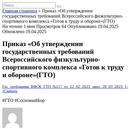
Перейти
Search
к
for:
Главная страница
»
Приказ «Об утверждении
содержанию
государственных требований Всероссийского физкультурно-
спортивного комплекса «Готов к труду и обороне»(ГТО)
На чтение
1 мин
Просмотров
64
Опубликовано
19.04.2025
Обновлено
19.04.2025
Приказ «Об утверждении
государственных требований
Всероссийского физкультурно-
спортивного комплекса «Готов к труду
и обороне»(ГТО)
Гос_требования_ВФСК_ГТО_№117_от_22_02_2023_зарег_28_03_2023_1-
1
Скачать
#ГТО #СосновыйБор