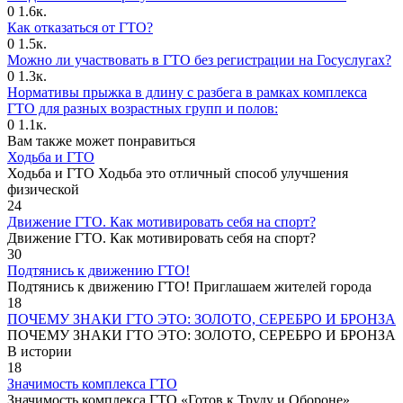
0
1.6к.
Как отказаться от ГТО?
0
1.5к.
Можно ли участвовать в ГТО без регистрации на Госуслугах?
0
1.3к.
Нормативы прыжка в длину с разбега в рамках комплекса
ГТО для разных возрастных групп и полов:
0
1.1к.
Вам также может понравиться
Ходьба и ГТО
Ходьба и ГТО Ходьба это отличный способ улучшения
физической
24
Движение ГТО. Как мотивировать себя на спорт?️
Движение ГТО. Как мотивировать себя на спорт?
30
Подтянись к движению ГТО!
Подтянись к движению ГТО! Приглашаем жителей города
18
ПОЧЕМУ ЗНАКИ ГТО ЭТО: ЗОЛОТО, СЕРЕБРО И БРОНЗА
ПОЧЕМУ ЗНАКИ ГТО ЭТО: ЗОЛОТО, СЕРЕБРО И БРОНЗА
В истории
18
Значимость комплекса ГТО
Значимость комплекса ГТО «Готов к Труду и Обороне»