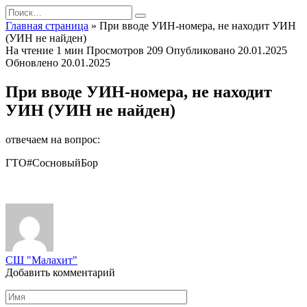
Перейти
Search
к
for:
Главная страница
»
При вводе УИН-номера, не находит УИН
содержанию
(УИН не найден)
На чтение
1 мин
Просмотров
209
Опубликовано
20.01.2025
Обновлено
20.01.2025
При вводе УИН-номера, не находит
УИН (УИН не найден)
отвечаем на вопрос:
ГТО#СосновыйБор
СШ "Малахит"
Добавить комментарий
Имя