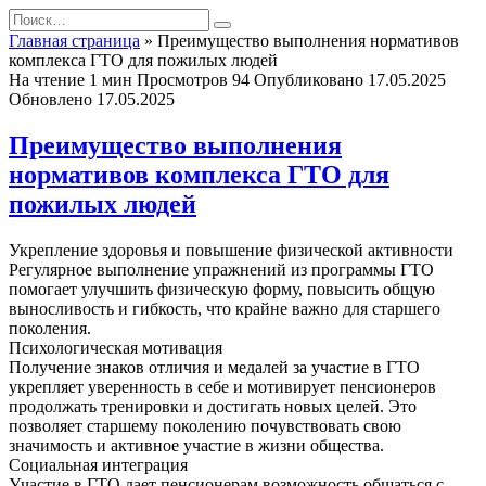
Перейти
Search
к
for:
Главная страница
»
Преимущество выполнения нормативов
содержанию
комплекса ГТО для пожилых людей
На чтение
1 мин
Просмотров
94
Опубликовано
17.05.2025
Обновлено
17.05.2025
Преимущество выполнения
нормативов комплекса ГТО для
пожилых людей
Укрепление здоровья и повышение физической активности
Регулярное выполнение упражнений из программы ГТО
помогает улучшить физическую форму, повысить общую
выносливость и гибкость, что крайне важно для старшего
поколения.
Психологическая мотивация
Получение знаков отличия и медалей за участие в ГТО
укрепляет уверенность в себе и мотивирует пенсионеров
продолжать тренировки и достигать новых целей. Это
позволяет старшему поколению почувствовать свою
значимость и активное участие в жизни общества.
Социальная интеграция
Участие в ГТО дает пенсионерам возможность общаться с