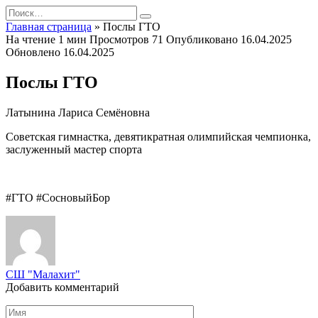
Перейти
Search
к
for:
Главная страница
»
Послы ГТО
содержанию
На чтение
1 мин
Просмотров
71
Опубликовано
16.04.2025
Обновлено
16.04.2025
Послы ГТО
Латынина Лариса Семёновна
Советская гимнастка, девятикратная олимпийская чемпионка,
заслуженный мастер спорта
#ГТО #СосновыйБор
СШ "Малахит"
Добавить комментарий
Имя