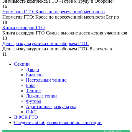
Значимость комплекса ГТО «Готов к Труду и Обороне»
16
Норматив ГТО: Кросс по пересеченной местности
Норматив ГТО: Кросс по пересеченной местности Бег по
18
Книга рекордов ГТО
Книга рекордов ГТО Самые высокие достижения участников
13
День физкультурника с многоборьем ГТО!
День физкультурника с многоборьем ГТО! 8 августа в
11
Секции
Дзюдо
Биатлон
Настольный теннис
Бокс
Теннис
Лыжные гонки
Футбол
Адаптивная физкультура
ОФП
ВФСК ГТО
Сведения об образовательной организации
МАОУ ДО