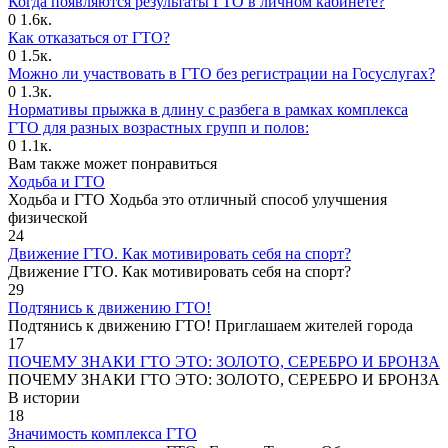
Когда появляются результаты ГТО в личном кабинете?
0
1.6к.
Как отказаться от ГТО?
0
1.5к.
Можно ли участвовать в ГТО без регистрации на Госуслугах?
0
1.3к.
Нормативы прыжка в длину с разбега в рамках комплекса
ГТО для разных возрастных групп и полов:
0
1.1к.
Вам также может понравиться
Ходьба и ГТО
Ходьба и ГТО Ходьба это отличный способ улучшения
физической
24
Движение ГТО. Как мотивировать себя на спорт?️
Движение ГТО. Как мотивировать себя на спорт?
29
Подтянись к движению ГТО!
Подтянись к движению ГТО! Приглашаем жителей города
17
ПОЧЕМУ ЗНАКИ ГТО ЭТО: ЗОЛОТО, СЕРЕБРО И БРОНЗА
ПОЧЕМУ ЗНАКИ ГТО ЭТО: ЗОЛОТО, СЕРЕБРО И БРОНЗА
В истории
18
Значимость комплекса ГТО