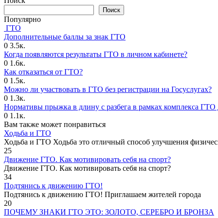
Поиск
Поиск
Популярно
ГТО
Дополнительные баллы за знак ГТО
0
3.5к.
Когда появляются результаты ГТО в личном кабинете?
0
1.6к.
Как отказаться от ГТО?
0
1.5к.
Можно ли участвовать в ГТО без регистрации на Госуслугах?
0
1.3к.
Нормативы прыжка в длину с разбега в рамках комплекса ГТО 
0
1.1к.
Вам также может понравиться
Ходьба и ГТО
Ходьба и ГТО Ходьба это отличный способ улучшения физичес
25
Движение ГТО. Как мотивировать себя на спорт?️
Движение ГТО. Как мотивировать себя на спорт?
34
Подтянись к движению ГТО!
Подтянись к движению ГТО! Приглашаем жителей города
20
ПОЧЕМУ ЗНАКИ ГТО ЭТО: ЗОЛОТО, СЕРЕБРО И БРОНЗА