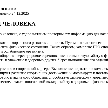
ЕЛОВЕКА
овлено
24.12.2025
И ЧЕЛОВЕКА
о человека, с удовольствием повторим эту информацию для вас 
кого и морального развития личности. Путем выполнения его 
спекты физического состояния. Таким образом, комплекс ГТО сп
 и ослаблением организма.
общества через здоровое соревнование и совместную заботу о ф
ть и уважение к здоровью других. Через выполнение его заданий,
упенью в спортивной карьере. Выполнение нормативов комплекс
ирует развитие спортивных достижений и мотивирует к постано
вого и активного общества, способствуя физическому, моральн
тве, а также вносит свой вклад в заботу о здоровье и физичес