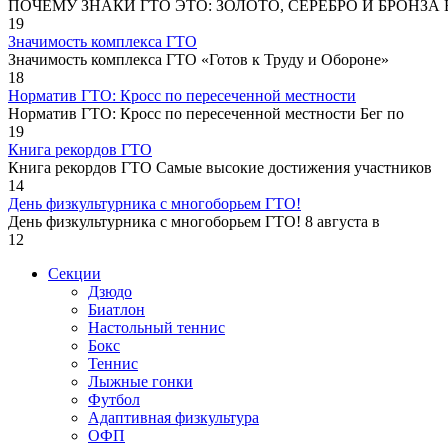
ПОЧЕМУ ЗНАКИ ГТО ЭТО: ЗОЛОТО, СЕРЕБРО И БРОНЗА В
19
Значимость комплекса ГТО
Значимость комплекса ГТО «Готов к Труду и Обороне»
18
Норматив ГТО: Кросс по пересеченной местности
Норматив ГТО: Кросс по пересеченной местности Бег по
19
Книга рекордов ГТО
Книга рекордов ГТО Самые высокие достижения участников
14
День физкультурника с многоборьем ГТО!
День физкультурника с многоборьем ГТО! 8 августа в
12
Секции
Дзюдо
Биатлон
Настольный теннис
Бокс
Теннис
Лыжные гонки
Футбол
Адаптивная физкультура
ОФП