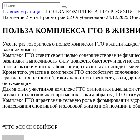
Перейти
Search
к
for:
Главная страница
»
ПОЛЬЗА КОМПЛЕКСА ГТО В ЖИЗНИ Ч
содержанию
На чтение
2 мин
Просмотров
62
Опубликовано
24.12.2025
Обн
ПОЛЬЗА КОМПЛЕКСА ГТО В ЖИЗН
Уже не раз говорилось о пользе комплекса ГТО в жизни каждог
важные моменты.
Комплекс ГТО ставит своей целью совершенствование физичес
развивают выносливость, силу, ловкость, быстроту и другие а
профилактике многих заболеваний, связанных с гиподинамией
Кроме того, участие в комплексе ГТО способствует сплочению 
гражданских ценностей, таких как ответственность, солидарнос
окружающим.
Для многих участников комплекс ГТО становится начальной ст
выявить талантливых спортсменов. Таким образом, ГТО стимул
Комплекс ГТО играет значительную роль в формировании здоро
поддержания спортивной и здоровой жизненной позиции в общес
#ГТО #СОСНОВЫЙБОР