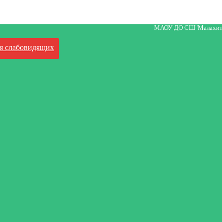
МАОУ ДО СШ"Малахит
я слабовидящих