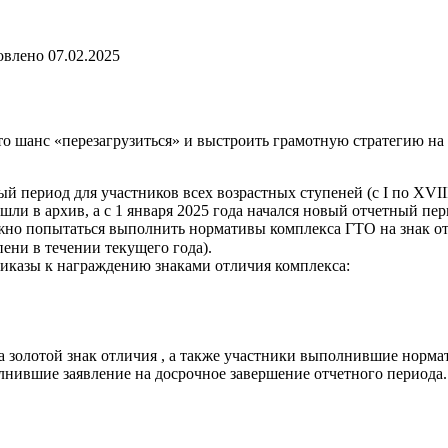
овлено
07.02.2025
о шанс «перезагрузиться» и выстроить грамотную стратегию на 
ый период для участников всех возрастных ступеней (с I по XVIII
ушли в архив, а с 1 января 2025 года начался новый отчетный пе
ожно попытаться выполнить нормативы комплекса ГТО на знак от
ени в течении текущего года).
иказы к награждению знаками отличия комплекса:
золотой знак отличия , а также участники выполнившие нормат
лнившие заявление на досрочное завершение отчетного периода.