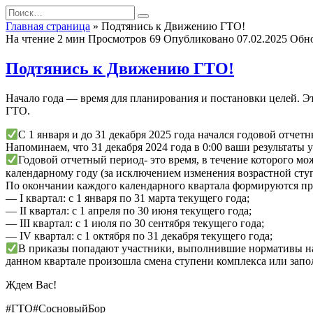
Перейти
Search
к
for:
Главная страница
»
Подтянись к Движению ГТО!
содержанию
На чтение
2 мин
Просмотров
69
Опубликовано
07.02.2025
Обн
Подтянись к Движению ГТО!
Начало года — время для планирования и постановки целей. Эт
ГТО.
С 1 января и до 31 декабря 2025 года начался годовой отчетн
Напоминаем, что 31 декабря 2024 года в 0:00 ваши результаты 
Годовой отчетный период- это время, в течение которого м
календарному году (за исключением изменения возрастной ступ
По окончании каждого календарного квартала формируются пр
— I квартал: с 1 января по 31 марта текущего года;
— II квартал: с 1 апреля по 30 июня текущего года;
— III квартал: с 1 июля по 30 сентября текущего года;
— IV квартал: с 1 октября по 31 декабря текущего года;
В приказы попадают участники, выполнившие нормативы на 
данном квартале произошла смена ступени комплекса или запо
Ждем Вас!
#ГТО#СосновыйБор