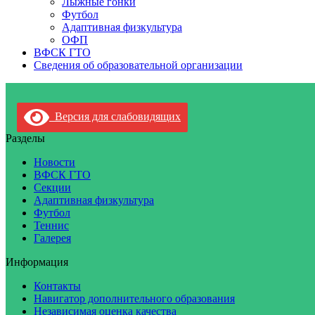
Лыжные гонки
Футбол
Адаптивная физкультура
ОФП
ВФСК ГТО
Сведения об образовательной организации
Версия для слабовидящих
Разделы
Новости
ВФСК ГТО
Секции
Адаптивная физкультура
Футбол
Теннис
Галерея
Информация
Контакты
Навигатор дополнительного образования
Независимая оценка качества