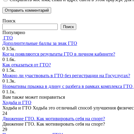
Поиск
Поиск
Популярно
ГТО
Дополнительные баллы за знак ГТО
0
3.5к.
Когда появляются результаты ГТО в личном кабинете?
0
1.6к.
Как отказаться от ГТО?
0
1.5к.
Можно ли участвовать в ГТО без регистрации на Госуслугах?
0
1.3к.
Нормативы прыжка в длину с разбега в рамках комплекса ГТО 
0
1.1к.
Вам также может понравиться
Ходьба и ГТО
Ходьба и ГТО Ходьба это отличный способ улучшения физичес
24
Движение ГТО. Как мотивировать себя на спорт?️
Движение ГТО. Как мотивировать себя на спорт?
29