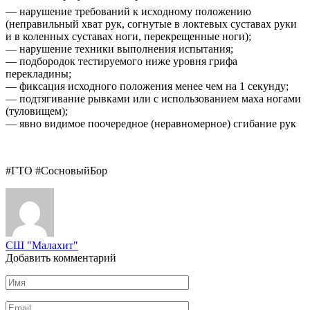
— нарушение требований к исходному положению
(неправильный хват рук, согнутые в локтевых суставах руки
и в коленных суставах ноги, перекрещенные ноги);
— нарушение техники выполнения испытания;
— подбородок тестируемого ниже уровня грифа
перекладины;
— фиксация исходного положения менее чем на 1 секунду;
— подтягивание рывками или с использованием маха ногами
(туловищем);
— явно видимое поочередное (неравномерное) сгибание рук
#ГТО #СосновыйБор
СШ "Малахит"
Добавить комментарий
Имя
*
Email