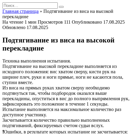
Перейти
Search
к
for:
Главная страница
»
Подтягивание из виса на высокой
содержанию
перекладине
На чтение
1 мин
Просмотров
111
Опубликовано
17.08.2025
Обновлено
17.08.2025
Подтягивание из виса на высокой
перекладине
Техника выполнения испытания.
Подтягивание на высокой перекладине выполняется из
исходного положения: вис хватом сверху, кисти рук на
ширине плеч, руки и ноги прямые, ноги не касаются пола,
ступни вместе.
Из виса на прямых руках хватом сверху необходимо
подтянуться так, чтобы подбородок оказался выше
перекладины, опуститься в вис до полного выпрямления рук,
зафиксировать это положение в течение 1 секунды.
Испытание выполняется на максимальное количество раз
доступное участнику.
Засчитывается количество правильно выполненных
подтягиваний, фиксируемых счетом судьи вслух.
❗Ошибки, в результате которых испытание не засчитывается: