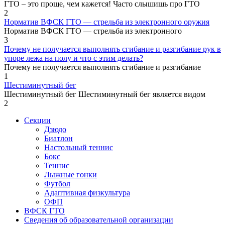
ГТО – это проще, чем кажется! Часто слышишь про ГТО
2
Норматив ВФСК ГТО — стрельба из электронного оружия
Норматив ВФСК ГТО — стрельба из электронного
3
Почему не получается выполнять сгибание и разгибание рук в
упоре лежа на полу и что с этим делать?
Почему не получается выполнять сгибание и разгибание
1
Шестиминутный бег
Шестиминутный бег Шестиминутный бег является видом
2
Секции
Дзюдо
Биатлон
Настольный теннис
Бокс
Теннис
Лыжные гонки
Футбол
Адаптивная физкультура
ОФП
ВФСК ГТО
Сведения об образовательной организации