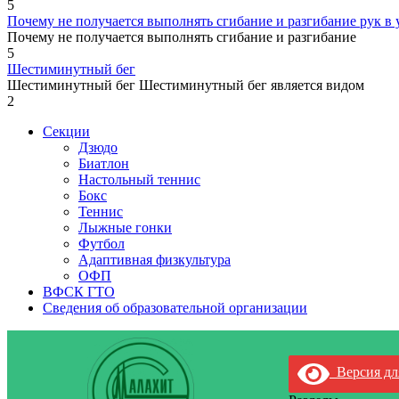
5
Почему не получается выполнять сгибание и разгибание рук в у
Почему не получается выполнять сгибание и разгибание
5
Шестиминутный бег
Шестиминутный бег Шестиминутный бег является видом
2
Секции
Дзюдо
Биатлон
Настольный теннис
Бокс
Теннис
Лыжные гонки
Футбол
Адаптивная физкультура
ОФП
ВФСК ГТО
Сведения об образовательной организации
Версия дл