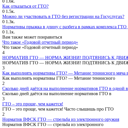
0
1.6к.
Как отказаться от ГТО?
0
1.5к.
Можно ли участвовать в ГТО без регистрации на Госуслугах?
0
1.3к.
Нормативы прыжка в длину с разбега в рамках комплекса ГТО 
0
1.1к.
Вам также может понравиться
Что такое «Годовой отчетный период»
Что такое «Годовой отчетный период»
4
НОРМАТИВ ГТО — НОРМА ЖИЗНИ! ПОДТЯНИСЬ К ДВИ
НОРМАТИВ ГТО — НОРМА ЖИЗНИ! ПОДТЯНИСЬ К ДВИ
3
Как выполнять нормативы ГТО? — Метание теннисного мяча в
Как выполнять нормативы ГТО? — Метание теннисного
2
Сколько дней даётся на выполнение нормативов ГТО в одной в
Сколько дней даётся на выполнение нормативов ГТО в
3
ГТО – это проще, чем кажется!
ГТО – это проще, чем кажется! Часто слышишь про ГТО
2
Норматив ВФСК ГТО — стрельба из электронного оружия
Норматив ВФСК ГТО — стрельба из электронного