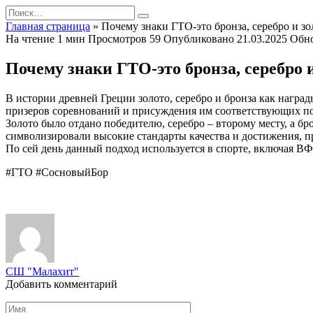
Перейти
Search
к
for:
Главная страница
»
Почему знаки ГТО-это бронза, серебро и зо
содержанию
На чтение
1 мин
Просмотров
59
Опубликовано
21.03.2025
Обн
Почему знаки ГТО-это бронза, серебро 
В истории древней Греции золото, серебро и бронза как награ
призеров соревнований и присуждения им соответствующих по
Золото было отдано победителю, серебро – второму месту, а б
символизировали высокие стандарты качества и достижения, п
По сей день данный подход используется в спорте, включая В
#ГТО #СосновыйБор
СШ "Малахит"
Добавить комментарий
Имя