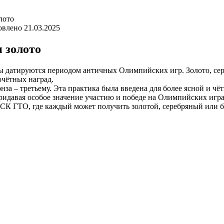
лото
овлено
21.03.2025
и золото
ды датируются периодом античных Олимпийских игр. Золото, сер
чётных наград.
ронза – третьему. Эта практика была введена для более ясной и
ридавая особое значение участию и победе на Олимпийских игра
ФСК ГТО, где каждый может получить золотой, серебряный или 