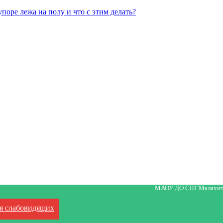
поре лежа на полу и что с этим делать?
МАОУ ДО СШ"Малахит
я слабовидящих