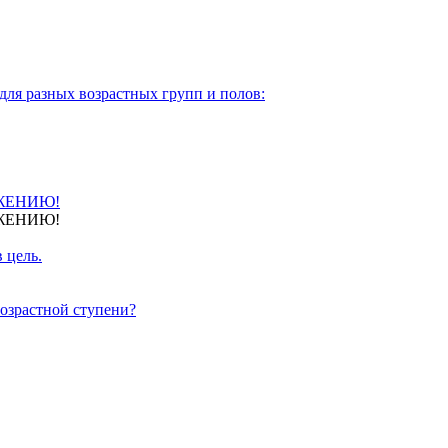
для разных возрастных групп и полов:
ЖЕНИЮ!
ЖЕНИЮ!
 цель.
озрастной ступени?