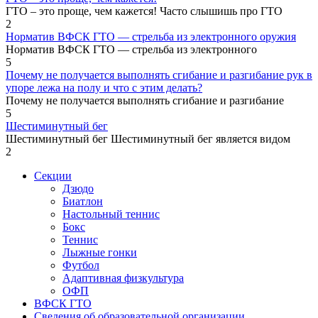
ГТО – это проще, чем кажется! Часто слышишь про ГТО
2
Норматив ВФСК ГТО — стрельба из электронного оружия
Норматив ВФСК ГТО — стрельба из электронного
5
Почему не получается выполнять сгибание и разгибание рук в
упоре лежа на полу и что с этим делать?
Почему не получается выполнять сгибание и разгибание
5
Шестиминутный бег
Шестиминутный бег Шестиминутный бег является видом
2
Секции
Дзюдо
Биатлон
Настольный теннис
Бокс
Теннис
Лыжные гонки
Футбол
Адаптивная физкультура
ОФП
ВФСК ГТО
Сведения об образовательной организации