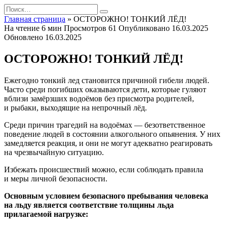
Перейти
Search
к
for:
Главная страница
»
ОСТОРОЖНО! ТОНКИЙ ЛЁД!
содержанию
На чтение
6 мин
Просмотров
61
Опубликовано
16.03.2025
Обновлено
16.03.2025
ОСТОРОЖНО! ТОНКИЙ ЛЁД!
Ежегодно тонкий лед становится причиной гибели людей.
Часто среди погибших оказываются дети, которые гуляют
вблизи замёрзших водоёмов без присмотра родителей,
и рыбаки, выходящие на непрочный лёд.
Среди причин трагедий на водоёмах — безответственное
поведение людей в состоянии алкогольного опьянения. У них
замедляется реакция, и они не могут адекватно реагировать
на чрезвычайную ситуацию.
Избежать происшествий можно, если соблюдать правила
и меры личной безопасности.
Основным условием безопасного пребывания человека
на льду является соответствие толщины льда
прилагаемой нагрузке: