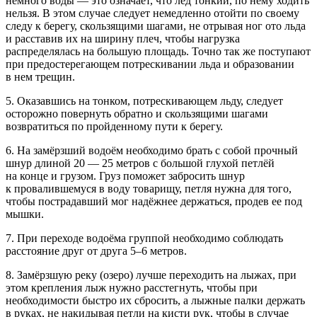
немного воды — это означает, что лёд тонкий, по нему ходить
нельзя. В этом случае следует немедленно отойти по своему
следу к берегу, скользящими шагами, не отрывая ног ото льда
и расставив их на ширину плеч, чтобы нагрузка
распределялась на большую площадь. Точно так же поступают
при предостерегающем потрескивании льда и образовании
в нем трещин.
5. Оказавшись на тонком, потрескивающем льду, следует
осторожно повернуть обратно и скользящими шагами
возвратиться по пройденному пути к берегу.
6. На замёрзший водоём необходимо брать с собой прочный
шнур длиной 20 — 25 метров с большой глухой петлёй
на конце и грузом. Груз поможет забросить шнур
к провалившемуся в воду товарищу, петля нужна для того,
чтобы пострадавший мог надёжнее держаться, продев ее под
мышки.
7. При переходе водоёма группой необходимо соблюдать
расстояние друг от друга 5–6 метров.
8. Замёрзшую реку (озеро) лучше переходить на лыжах, при
этом крепления лыж нужно расстегнуть, чтобы при
необходимости быстро их сбросить, а лыжные палки держать
в руках, не накидывая петли на кисти рук, чтобы в случае