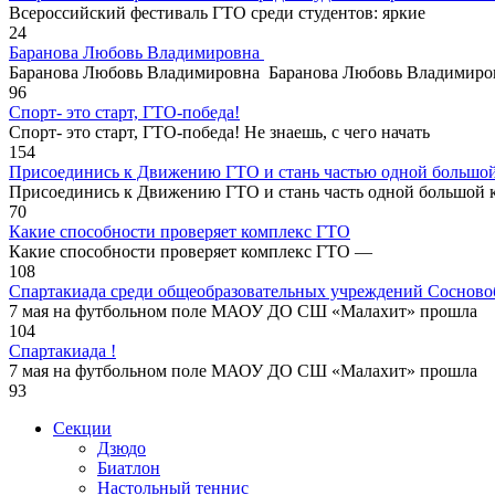
Всероссийский фестиваль ГТО среди студентов: яркие
24
Баранова Любовь Владимировна
Баранова Любовь Владимировна Баранова Любовь Владимиров
96
Спорт- это старт, ГТО-победа!
Спорт- это старт, ГТО-победа! Не знаешь, с чего начать
154
Присоединись к Движению ГТО и стань частью одной большо
Присоединись к Движению ГТО и стань часть одной большой 
70
Какие способности проверяет комплекс ГТО
Какие способности проверяет комплекс ГТО —
108
Спартакиада среди общеобразовательных учреждений Сосново
7 мая на футбольном поле МАОУ ДО СШ «Малахит» прошла
104
Спартакиада !
7 мая на футбольном поле МАОУ ДО СШ «Малахит» прошла
93
Секции
Дзюдо
Биатлон
Настольный теннис