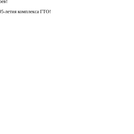
оев!
95-летия комплекса ГТО!