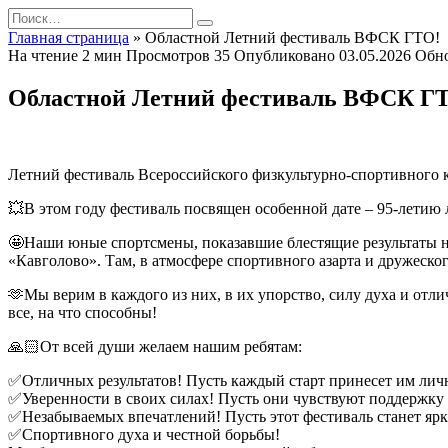
Перейти
Search
к
for:
Главная страница
»
Областной Летний фестиваль ВФСК ГТО!
содержанию
На чтение
2 мин
Просмотров
35
Опубликовано
03.05.2026
Обн
Областной Летний фестиваль ВФСК Г
Летний фестиваль Всероссийского физкультурно-спортивного 
💥В этом году фестиваль посвящен особенной дате – 95-летию 
🤩Наши юные спортсмены, показавшие блестящие результаты н
«Кавголово». Там, в атмосфере спортивного азарта и дружеског
🫶Мы верим в каждого из них, в их упорство, силу духа и отл
все, на что способны!
🙏🏻От всей души желаем нашим ребятам:
✅Отличных результатов! Пусть каждый старт принесет им лич
✅Уверенности в своих силах! Пусть они чувствуют поддержку 
✅Незабываемых впечатлений! Пусть этот фестиваль станет яр
✅Спортивного духа и честной борьбы!