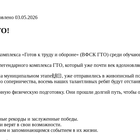
овлено
03.05.2026
ТО!
комплекса «Готов к труду и обороне» (ВФСК ГТО) среди обучаю
легендарного комплекса ГТО, который уже почти век вдохновляет
а муниципальном этапе🙌🏻, уже отправились в живописный пос
о соперничества, восемь наших талантливых ребят будут отстаив
ичную физическую подготовку. Они прошли долгий путь, чтобы ок
ные рекорды и заслуженные победы.
и верят в свои возможности.
ким и запоминающимся событием в их жизни.