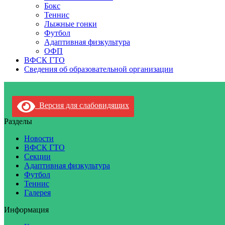
Бокс
Теннис
Лыжные гонки
Футбол
Адаптивная физкультура
ОФП
ВФСК ГТО
Сведения об образовательной организации
Версия для слабовидящих
Разделы
Новости
ВФСК ГТО
Секции
Адаптивная физкультура
Футбол
Теннис
Галерея
Информация