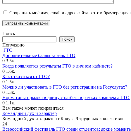
Сохранить моё имя, email и адрес сайта в этом браузере д
Поиск
Поиск
Популярно
ГТО
Дополнительные баллы за знак ГТО
0
3.5к.
Когда появляются результаты ГТО в личном кабинете?
0
1.6к.
Как отказаться от ГТО?
0
1.5к.
Можно ли участвовать в ГТО без регистрации на Госуслугах?
0
1.3к.
Нормативы прыжка в длину с разбега в рамках комплекса ГТО 
0
1.1к.
Вам также может понравиться
Командный дух и характер
Командный дух и характер г.Калуга 9 трудовых коллективов
24
Всероссийский фестиваль ГТО среди студентов: яркие момент