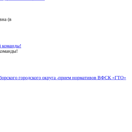
на (в
й команды!
команды!
борского городского округа -прием нормативов ВФСК «ГТО»