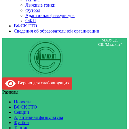
Лыжные гонки
Футбол
Адаптивная физкультура
ОФП
ВФСК ГТО
Сведения об образовательной организации
МАОУ ДО
СШ"Малахит"
Версия для слабовидящих
Разделы
Новости
ВФСК ГТО
Секции
Адаптивная физкультура
Футбол
Теннис