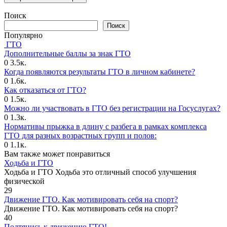
Поиск
Поиск
Популярно
ГТО
Дополнительные баллы за знак ГТО
0
3.5к.
Когда появляются результаты ГТО в личном кабинете?
0
1.6к.
Как отказаться от ГТО?
0
1.5к.
Можно ли участвовать в ГТО без регистрации на Госуслугах?
0
1.3к.
Нормативы прыжка в длину с разбега в рамках комплекса
ГТО для разных возрастных групп и полов:
0
1.1к.
Вам также может понравиться
Ходьба и ГТО
Ходьба и ГТО Ходьба это отличный способ улучшения
физической
29
Движение ГТО. Как мотивировать себя на спорт?️
Движение ГТО. Как мотивировать себя на спорт?
40
Подтянись к движению ГТО!