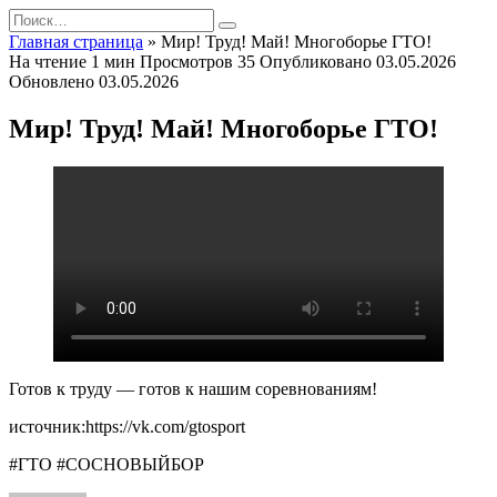
Перейти
Search
к
for:
Главная страница
»
Мир! Труд! Май! Многоборье ГТО!
содержанию
На чтение
1 мин
Просмотров
35
Опубликовано
03.05.2026
Обновлено
03.05.2026
Мир! Труд! Май! Многоборье ГТО!
Готов к труду — готов к нашим соревнованиям!
источник:https://vk.com/gtosport
#ГТО #СОСНОВЫЙБОР