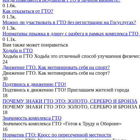
0
1.6к.
Как отказаться от ГТО?
0
1.5к.
Можно ли участвовать в ГТО без регистрации на Госуслугах?
0
1.3к.
Нормативы прыжка в длину с разбега в рамках комплекса ГТО 
0
1.1к.
Вам также может понравиться
Ходьба и ГТО
Ходьба и ГТО Ходьба это отличный способ улучшения физичес
24
Движение ГТО. Как мотивировать себя на спорт?️
Движение ГТО. Как мотивировать себя на спорт?
30
Подтянись к движению ГТО!
Подтянись к движению ГТО! Приглашаем жителей города
18
ПОЧЕМУ ЗНАКИ ГТО ЭТО: ЗОЛОТО, СЕРЕБРО И БРОНЗА
ПОЧЕМУ ЗНАКИ ГТО ЭТО: ЗОЛОТО, СЕРЕБРО И БРОНЗА В
18
Значимость комплекса ГТО
Значимость комплекса ГТО «Готов к Труду и Обороне»
16
Норматив ГТО: Кросс по пересеченной местности