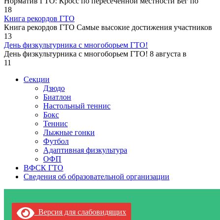
Норматив ГТО: Кросс по пересеченной местности Бег по
18
Книга рекордов ГТО
Книга рекордов ГТО Самые высокие достижения участников
13
День физкультурника с многоборьем ГТО!
День физкультурника с многоборьем ГТО! 8 августа в
11
Секции
Дзюдо
Биатлон
Настольный теннис
Бокс
Теннис
Лыжные гонки
Футбол
Адаптивная физкультура
ОФП
ВФСК ГТО
Сведения об образовательной организации
Версия для слабовидящих