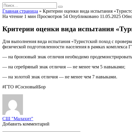
Перейти
Search
к
for:
Главная страница
»
Критерии оценки вида испытания «Туристс
содержанию
На чтение
1 мин
Просмотров
54
Опубликовано
11.05.2025
Обн
Критерии оценки вида испытания «Тури
Для выполнения вида испытания «Туристский поход с проверк
физической подготовленности населения в рамках комплекса 
— на бронзовый знак отличия необходимо продемонстрировать
— на серебряный знак отличия — не менее чем 5 навыками;
— на золотой знак отличия — не менее чем 7 навыками.
#ГТО #СосновыйБор
СШ "Малахит"
Добавить комментарий