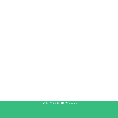
МАОУ ДО СШ"Малахит"