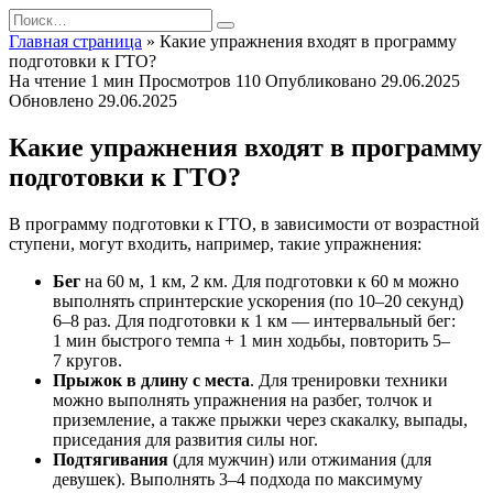
Перейти
Search
к
for:
Главная страница
»
Какие упражнения входят в программу
содержанию
подготовки к ГТО?
На чтение
1 мин
Просмотров
110
Опубликовано
29.06.2025
Обновлено
29.06.2025
Какие упражнения входят в программу
подготовки к ГТО?
В программу подготовки к ГТО, в зависимости от возрастной
ступени, могут входить, например, такие упражнения:
Бег
на 60 м, 1 км, 2 км. Для подготовки к 60 м можно
выполнять спринтерские ускорения (по 10–20 секунд)
6–8 раз. Для подготовки к 1 км — интервальный бег:
1 мин быстрого темпа + 1 мин ходьбы, повторить 5–
7 кругов.
Прыжок в длину с места
. Для тренировки техники
можно выполнять упражнения на разбег, толчок и
приземление, а также прыжки через скакалку, выпады,
приседания для развития силы ног.
Подтягивания
(для мужчин) или отжимания (для
девушек). Выполнять 3–4 подхода по максимуму