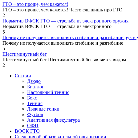
ГТО – это проще, чем кажется!
ГТО – это проще, чем кажется! Часто слышишь про ГТО
2
Норматив ВФСК ГТО — стрельба из электронного оружия
Норматив ВФСК ГТО — стрельба из электронного
5
Почему не получается выполнять сгибание и разгибание рук в у
Почему не получается выполнять сгибание и разгибание
5
Шестиминутный бег
Шестиминутный бег Шестиминутный бег является видом
2
Секции
Дзюдо
Биатлон
Настольный теннис
Бокс
Теннис
Лыжные гонки
Футбол
Адаптивная физкультура
ОФП
ВФСК ГТО
Сведения об образовательной организации