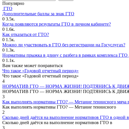
Популярно
ГТО
Дополнительные баллы за знак ГТО
0
3.5к.
Когда появляются результаты ГТО в личном кабинете?
0
1.6к.
Как отказаться от ГТО?
0
1.5к.
Можно ли участвовать в ГТО без регистрации на Госуслугах?
0
1.3к.
Нормативы прыжка в длину с разбега в рамках комплекса ГТО 
0
1.1к.
Вам также может понравиться
Что такое «Годовой отчетный период»
Что такое «Годовой отчетный период»
4
НОРМАТИВ ГТО — НОРМА ЖИЗНИ! ПОДТЯНИСЬ К ДВИ
НОРМАТИВ ГТО — НОРМА ЖИЗНИ! ПОДТЯНИСЬ К ДВИ
3
Как выполнять нормативы ГТО? — Метание теннисного мяча в
Как выполнять нормативы ГТО? — Метание теннисного
2
Сколько дней даётся на выполнение нормативов ГТО в одной в
Сколько дней даётся на выполнение нормативов ГТО в
3