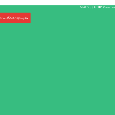
МАОУ ДО СШ"Малахит
я слабовидящих