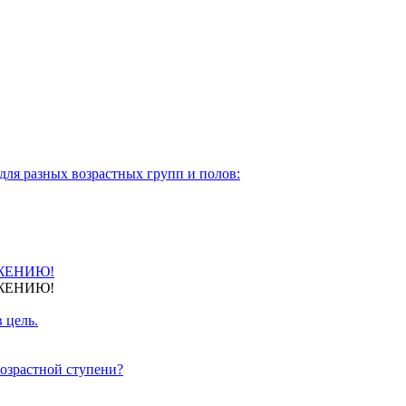
для разных возрастных групп и полов:
ЖЕНИЮ!
ЖЕНИЮ!
 цель.
озрастной ступени?