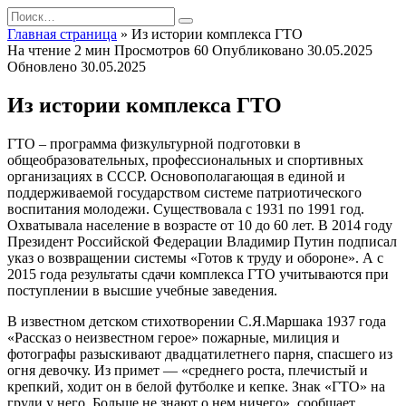
Перейти
Search
к
for:
Главная страница
»
Из истории комплекса ГТО
содержанию
На чтение
2 мин
Просмотров
60
Опубликовано
30.05.2025
Обновлено
30.05.2025
Из истории комплекса ГТО
ГТО – программа физкультурной подготовки в
общеобразовательных, профессиональных и спортивных
организациях в СССР. Основополагающая в единой и
поддерживаемой государством системе патриотического
воспитания молодежи. Существовала с 1931 по 1991 год.
Охватывала население в возрасте от 10 до 60 лет. В 2014 году
Президент Российской Федерации Владимир Путин подписал
указ о возвращении системы «Готов к труду и обороне». А с
2015 года результаты сдачи комплекса ГТО учитываются при
поступлении в высшие учебные заведения.
В известном детском стихотворении С.Я.Маршака 1937 года
«Рассказ о неизвестном герое» пожарные, милиция и
фотографы разыскивают двадцатилетнего парня, спасшего из
огня девочку. Из примет — «среднего роста, плечистый и
крепкий, ходит он в белой футболке и кепке. Знак «ГТО» на
груди у него. Больше не знают о нем ничего», сообщает