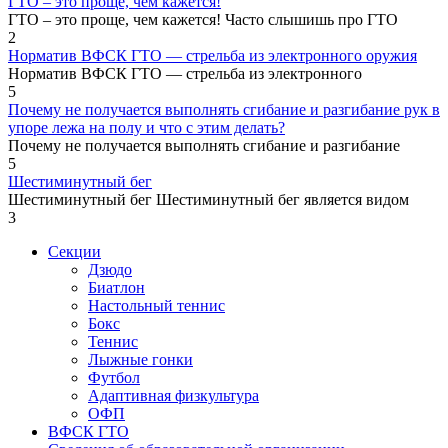
ГТО – это проще, чем кажется!
ГТО – это проще, чем кажется! Часто слышишь про ГТО
2
Норматив ВФСК ГТО — стрельба из электронного оружия
Норматив ВФСК ГТО — стрельба из электронного
5
Почему не получается выполнять сгибание и разгибание рук в
упоре лежа на полу и что с этим делать?
Почему не получается выполнять сгибание и разгибание
5
Шестиминутный бег
Шестиминутный бег Шестиминутный бег является видом
3
Секции
Дзюдо
Биатлон
Настольный теннис
Бокс
Теннис
Лыжные гонки
Футбол
Адаптивная физкультура
ОФП
ВФСК ГТО