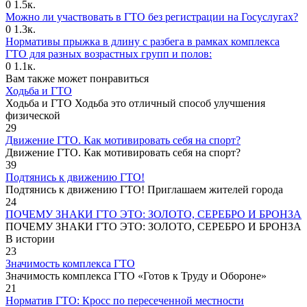
0
1.5к.
Можно ли участвовать в ГТО без регистрации на Госуслугах?
0
1.3к.
Нормативы прыжка в длину с разбега в рамках комплекса
ГТО для разных возрастных групп и полов:
0
1.1к.
Вам также может понравиться
Ходьба и ГТО
Ходьба и ГТО Ходьба это отличный способ улучшения
физической
29
Движение ГТО. Как мотивировать себя на спорт?️
Движение ГТО. Как мотивировать себя на спорт?
39
Подтянись к движению ГТО!
Подтянись к движению ГТО! Приглашаем жителей города
24
ПОЧЕМУ ЗНАКИ ГТО ЭТО: ЗОЛОТО, СЕРЕБРО И БРОНЗА
ПОЧЕМУ ЗНАКИ ГТО ЭТО: ЗОЛОТО, СЕРЕБРО И БРОНЗА
В истории
23
Значимость комплекса ГТО
Значимость комплекса ГТО «Готов к Труду и Обороне»
21
Норматив ГТО: Кросс по пересеченной местности