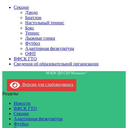
Секции
Дзюдо
Биатлон
Настольный теннис
Бокс
Теннис
Лыжные гонки
Футбол
Адаптивная физкультура
ОФП
ВФСК ГТО
Сведения об образовательной организации
МАОУ ДО СШ"Малахит"
Версия для слабовидящих
Разделы
Новости
ВФСК ГТО
Секции
Адаптивная физкультура
Футбол