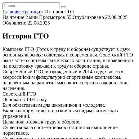
Перейти
Search
к
for:
Главная страница
»
История ГТО
содержанию
На чтение
2 мин
Просмотров
55
Опубликовано
22.08.2025
Обновлено
22.08.2025
История ГТО
Комплекс ГТО (Готов к труду и обороне) существует в двух
основных версиях: советская и современная. Советский ГТО
был частью системы физического воспитания, направленной
на подготовку граждан к труду и обороне страны.
Современный ГТО, возрожденный в 2014 году, является
всероссийским физкультурно-спортивным комплексом,
нацеленным на развитие массового спорта и оздоровление
населения.
Советский ГТО:
Основан в 1931 году.
Был обязательным для школьников и молодежи.
Включал нормативы по различным видам физических
упражнений.
Цель: подготовка к труду и обороне.
Существовала система знаков отличия за выполнение
нормативов.
Существовала детская ступень комплекса — «Будь готов к