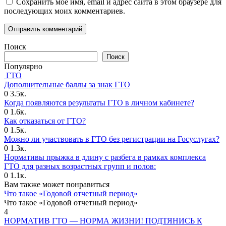
Сохранить моё имя, email и адрес сайта в этом браузере для
последующих моих комментариев.
Поиск
Поиск
Популярно
ГТО
Дополнительные баллы за знак ГТО
0
3.5к.
Когда появляются результаты ГТО в личном кабинете?
0
1.6к.
Как отказаться от ГТО?
0
1.5к.
Можно ли участвовать в ГТО без регистрации на Госуслугах?
0
1.3к.
Нормативы прыжка в длину с разбега в рамках комплекса
ГТО для разных возрастных групп и полов:
0
1.1к.
Вам также может понравиться
Что такое «Годовой отчетный период»
Что такое «Годовой отчетный период»
4
НОРМАТИВ ГТО — НОРМА ЖИЗНИ! ПОДТЯНИСЬ К