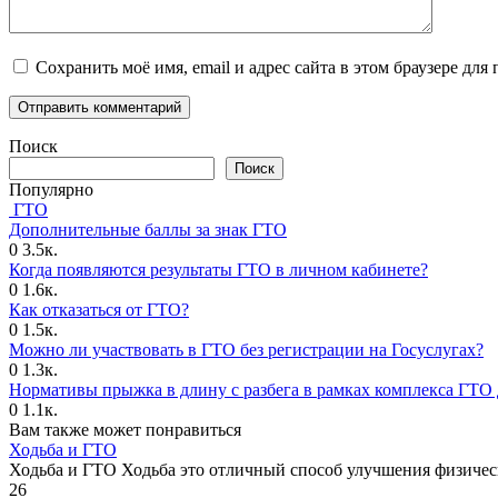
Сохранить моё имя, email и адрес сайта в этом браузере д
Поиск
Поиск
Популярно
ГТО
Дополнительные баллы за знак ГТО
0
3.5к.
Когда появляются результаты ГТО в личном кабинете?
0
1.6к.
Как отказаться от ГТО?
0
1.5к.
Можно ли участвовать в ГТО без регистрации на Госуслугах?
0
1.3к.
Нормативы прыжка в длину с разбега в рамках комплекса ГТО 
0
1.1к.
Вам также может понравиться
Ходьба и ГТО
Ходьба и ГТО Ходьба это отличный способ улучшения физичес
26