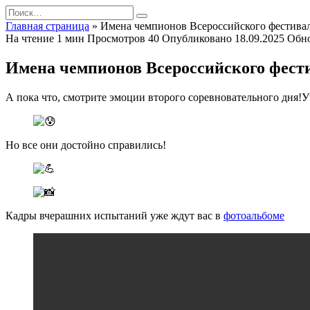
Перейти
Search
к
for:
Главная страница
»
Имена чемпионов Всероссийского фестивал
содержанию
На чтение
1 мин
Просмотров
40
Опубликовано
18.09.2025
Обн
Имена чемпионов Всероссийского фести
А пока что, смотрите эмоции второго соревновательного дня!
Но все они достойно справились!
Кадры вчерашних испытаний уже ждут вас в
фотоальбоме