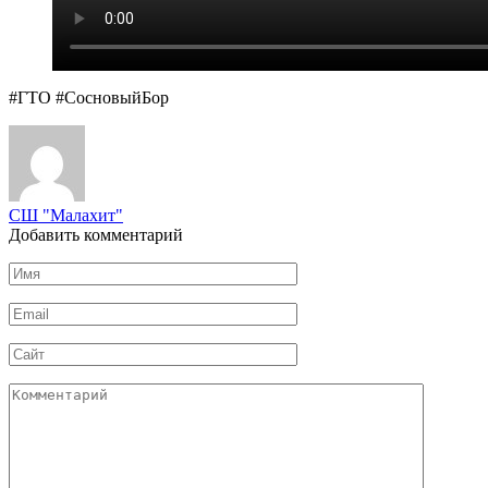
#ГТО #СосновыйБор
СШ "Малахит"
Добавить комментарий
Имя
*
Email
*
Сайт
Комментарий