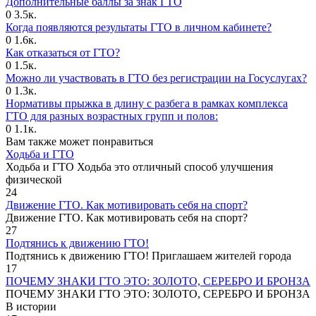
Дополнительные баллы за знак ГТО
0
3.5к.
Когда появляются результаты ГТО в личном кабинете?
0
1.6к.
Как отказаться от ГТО?
0
1.5к.
Можно ли участвовать в ГТО без регистрации на Госуслугах?
0
1.3к.
Нормативы прыжка в длину с разбега в рамках комплекса
ГТО для разных возрастных групп и полов:
0
1.1к.
Вам также может понравиться
Ходьба и ГТО
Ходьба и ГТО Ходьба это отличный способ улучшения
физической
24
Движение ГТО. Как мотивировать себя на спорт?️
Движение ГТО. Как мотивировать себя на спорт?
27
Подтянись к движению ГТО!
Подтянись к движению ГТО! Приглашаем жителей города
17
ПОЧЕМУ ЗНАКИ ГТО ЭТО: ЗОЛОТО, СЕРЕБРО И БРОНЗА
ПОЧЕМУ ЗНАКИ ГТО ЭТО: ЗОЛОТО, СЕРЕБРО И БРОНЗА
В истории