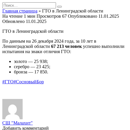
Перейти
Search
к
for:
Главная страница
»
ГТО в Ленинградской области
содержанию
На чтение
1 мин
Просмотров
67
Опубликовано
11.01.2025
Обновлено
11.01.2025
ГТО в Ленинградской области
По данным на 26 декабря 2024 года, за 10 лет в
Ленинградской области
67 213 человек
успешно выполнили
испытания на знаки отличия ГТО:
золото — 25 938;
серебро — 23 425;
бронза — 17 850.
#ГТО
#СосновыйБор
СШ "Малахит"
Добавить комментарий