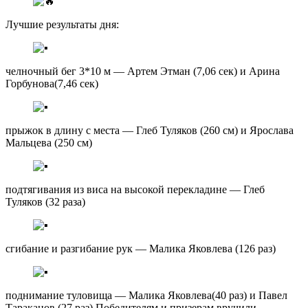
Лучшие результаты дня:
челночный бег 3*10 м — Артем Этман (7,06 сек) и Арина
Горбунова(7,46 сек)
прыжок в длину с места — Глеб Туляков (260 см) и Ярослава
Мальцева (250 см)
подтягивания из виса на высокой перекладине — Глеб
Туляков (32 раза)
сгибание и разгибание рук — Малика Яковлева (126 раз)
поднимание туловища — Малика Яковлева(40 раз) и Павел
Тараканов (27 раз).Победителям и призерам вручили