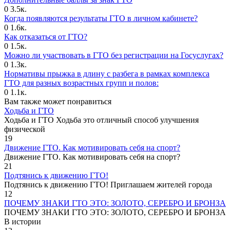
0
3.5к.
Когда появляются результаты ГТО в личном кабинете?
0
1.6к.
Как отказаться от ГТО?
0
1.5к.
Можно ли участвовать в ГТО без регистрации на Госуслугах?
0
1.3к.
Нормативы прыжка в длину с разбега в рамках комплекса
ГТО для разных возрастных групп и полов:
0
1.1к.
Вам также может понравиться
Ходьба и ГТО
Ходьба и ГТО Ходьба это отличный способ улучшения
физической
19
Движение ГТО. Как мотивировать себя на спорт?️
Движение ГТО. Как мотивировать себя на спорт?
21
Подтянись к движению ГТО!
Подтянись к движению ГТО! Приглашаем жителей города
12
ПОЧЕМУ ЗНАКИ ГТО ЭТО: ЗОЛОТО, СЕРЕБРО И БРОНЗА
ПОЧЕМУ ЗНАКИ ГТО ЭТО: ЗОЛОТО, СЕРЕБРО И БРОНЗА
В истории