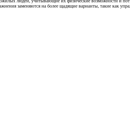
ожилых людей, учитывающие их физические возможности и потр
ражнения заменяются на более щадящие варианты, такие как упр