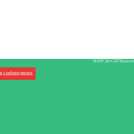
МАОУ ДО СШ"Малахит
я слабовидящих