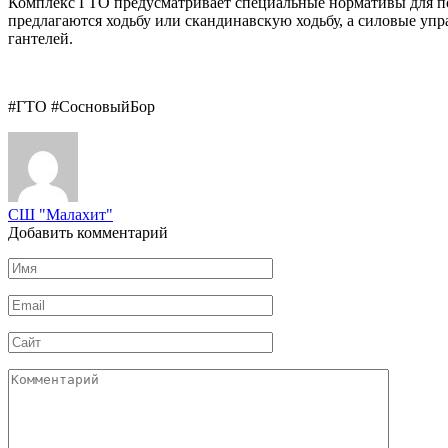
Комплекс ГТО предусматривает специальные нормативы для п
предлагаются ходьбу или скандинавскую ходьбу, а силовые уп
гантелей.
#ГТО #СосновыйБор
СШ "Малахит"
Добавить комментарий
Имя
*
Email
*
Сайт
Комментарий