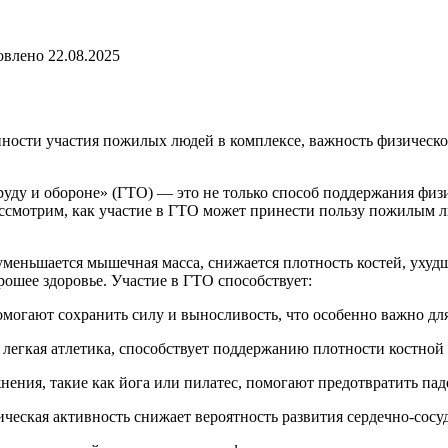
овлено
22.08.2025
ности участия пожилых людей в комплексе, важность физическо
уду и обороне» (ГТО) — это не только способ поддержания физ
ассмотрим, как участие в ГТО может принести пользу пожилым 
уменьшается мышечная масса, снижается плотность костей, ухуд
ошее здоровье. Участие в ГТО способствует:
гают сохранить силу и выносливость, что особенно важно для
и легкая атлетика, способствует поддержанию плотности костной
ния, такие как йога или пилатес, помогают предотвратить пад
еская активность снижает вероятность развития сердечно-сосуд