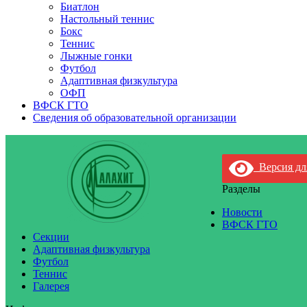
Биатлон
Настольный теннис
Бокс
Теннис
Лыжные гонки
Футбол
Адаптивная физкультура
ОФП
ВФСК ГТО
Сведения об образовательной организации
Версия дл
Разделы
Новости
ВФСК ГТО
Секции
Адаптивная физкультура
Футбол
Теннис
Галерея