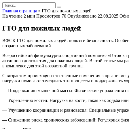
Перейти
Search
к
for:
Главная страница
»
ГТО для пожилых людей
содержанию
На чтение
2 мин
Просмотров
70
Опубликовано
22.08.2025
Обн
ГТО для пожилых людей
ВФСК ГТО для пожилых людей: польза и безопасность. Особен
возрастных заболеваний.
Всероссийский физкультурно-спортивный комплекс «Готов к тр
активного долголетия для пожилых людей. В этой статье мы р
в комплексе для этой возрастной группы.
С возрастом происходят естественные изменения в организме: 
нагрузки помогают замедлить эти процессы и поддерживать хор
— Поддержанию мышечной массы: Физические упражнения помо
— Укреплению костей: Нагрузка на кости, такая как ходьба ил
— Улучшению координации и равновесия: Специальные упражне
— Снижению риска хронических заболеваний: Регулярная физич