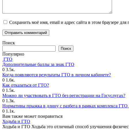
Сохранить моё имя, email и адрес сайта в этом браузере д
Поиск
Поиск
Популярно
ГТО
Дополнительные баллы за знак ГТО
0
3.5к.
Когда появляются результаты ГТО в личном кабинете?
0
1.6к.
Как отказаться от ГТО?
0
1.5к.
Можно ли участвовать в ГТО без регистрации на Госуслугах?
0
1.3к.
Нормативы прыжка в длину с разбега в рамках комплекса ГТО 
0
1.1к.
Вам также может понравиться
Ходьба и ГТО
Ходьба и ГТО Ходьба это отличный способ улучшения физичес