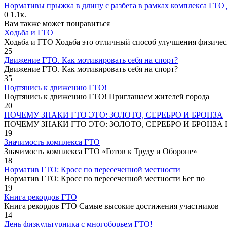
Нормативы прыжка в длину с разбега в рамках комплекса ГТО 
0
1.1к.
Вам также может понравиться
Ходьба и ГТО
Ходьба и ГТО Ходьба это отличный способ улучшения физичес
25
Движение ГТО. Как мотивировать себя на спорт?️
Движение ГТО. Как мотивировать себя на спорт?
35
Подтянись к движению ГТО!
Подтянись к движению ГТО! Приглашаем жителей города
20
ПОЧЕМУ ЗНАКИ ГТО ЭТО: ЗОЛОТО, СЕРЕБРО И БРОНЗА
ПОЧЕМУ ЗНАКИ ГТО ЭТО: ЗОЛОТО, СЕРЕБРО И БРОНЗА В
19
Значимость комплекса ГТО
Значимость комплекса ГТО «Готов к Труду и Обороне»
18
Норматив ГТО: Кросс по пересеченной местности
Норматив ГТО: Кросс по пересеченной местности Бег по
19
Книга рекордов ГТО
Книга рекордов ГТО Самые высокие достижения участников
14
День физкультурника с многоборьем ГТО!