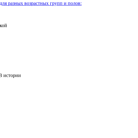
для разных возрастных групп и полов:
кой
 истории