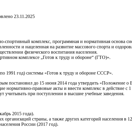
овлено
23.11.2025
турно-спортивный комплекс, программная и нормативная основа 
ленности и нацеленная на развитие массового спорта и оздоров
ществлении физического воспитания населения.
тивном комплексе „Готов к труду и обороне“ (ГТО)».
по 1991 год) системы «Готов к труду и обороне СССР».
торым постановил до 15 июня 2014 года утвердить «Положение о
щие нормативно-правовые акты и ввести комплекс в действие с 1
дут учитывать при поступлении в высшие учебные заведения.
абрь 2015 года).
 организаций страны, а также других категорий населения в 12 
аселения России (2017 год).