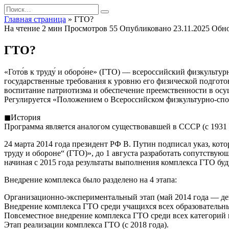
Перейти
Search
к
for:
Главная страница
»
ГТО?
содержанию
На чтение
2 мин
Просмотров
55
Опубликовано
23.11.2025
Обн
ГТО?
«Гото́в к труду́ и оборо́не» (ГТО) — всероссийский физкуль
государственные требования к уровню его физической подготов
воспитание патриотизма и обеспечение преемственности в осу
Регулируется «Положением о Всероссийском физкультурно-спор
◼История
Программа является аналогом существовавшей в СССР (с 1931 
24 марта 2014 года президент РФ В. Путин подписал указ, ко
труду и обороне“ (ГТО)», до 1 августа разработать сопутствую
начиная с 2015 года результаты выполнения комплекса ГТО бу
Внедрение комплекса было разделено на 4 этапа:
Организационно-экспериментальный этап (май 2014 года — дек
Внедрение комплекса ГТО среди учащихся всех образовательных
Повсеместное внедрение комплекса ГТО среди всех категорий н
Этап реализации комплекса ГТО (с 2018 года).