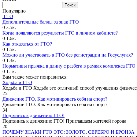
Поиск
Популярно
ГТО
Дополнительные баллы за знак ГТО
0
3.5к.
Когда появляются результаты ГТО в личном кабинете?
0
1.6к.
Как отказаться от ГТО?
0
1.5к.
Можно ли участвовать в ГТО без регистрации на Госуслугах?
0
1.3к.
Нормативы прыжка в длину с разбега в рамках комплекса ГТО 
0
1.1к.
Вам также может понравиться
Ходьба и ГТО
Ходьба и ГТО Ходьба это отличный способ улучшения физичес
25
Движение ГТО. Как мотивировать себя на спорт?️
Движение ГТО. Как мотивировать себя на спорт?
34
Подтянись к движению ГТО!
Подтянись к движению ГТО! Приглашаем жителей города
20
ПОЧЕМУ ЗНАКИ ГТО ЭТО: ЗОЛОТО, СЕРЕБРО И БРОНЗА