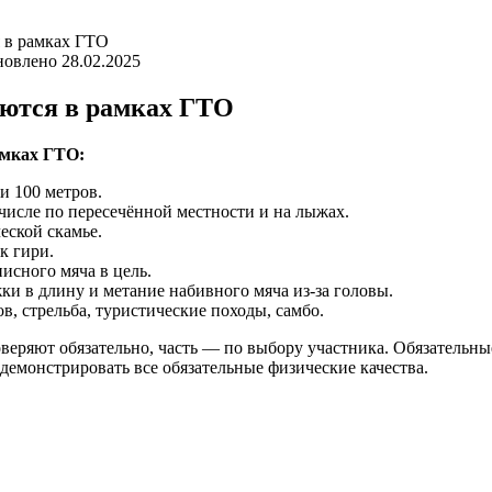
я в рамках ГТО
новлено
28.02.2025
аются в рамках ГТО
амках ГТО:
 и 100 метров.
числе по пересечённой местности и на лыжах.
еской скамье.
к гири.
исного мяча в цель.
и в длину и метание набивного мяча из-за головы.
в, стрельба, туристические походы, самбо.
роверяют обязательно, часть — по выбору участника. Обязатель
демонстрировать все обязательные физические качества.