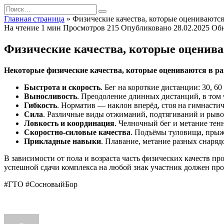
Перейти
Search
к
for:
Главная страница
»
Физические качества, которые оцениваютс
содержанию
На чтение
1 мин
Просмотров
215
Опубликовано
28.02.2025
Об
Физические качества, которые оценив
Некоторые физические качества, которые оцениваются в р
Быстрота и скорость
. Бег на короткие дистанции: 30, 60
Выносливость
. Преодоление длинных дистанций, в том 
Гибкость
. Норматив — наклон вперёд, стоя на гимнастич
Сила
. Различные виды отжиманий, подтягиваний и рыво
Ловкость и координация
. Челночный бег и метание тенн
Скоростно-силовые качества
. Подъёмы туловища, прыжк
Прикладные навыки
. Плавание, метание разных снарядо
В зависимости от пола и возраста часть физических качеств п
успешной сдачи комплекса на любой знак участник должен про
#ГТО #СосновыйБор