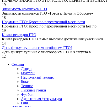
ПОЧЕМУ ЗНАКИ ГТО ЭТО: ЗОЛОТО, СЕРЕБРО И БРОНЗА В
19
Значимость комплекса ГТО
Значимость комплекса ГТО «Готов к Труду и Обороне»
18
Норматив ГТО: Кросс по пересеченной местности
Норматив ГТО: Кросс по пересеченной местности Бег по
19
Книга рекордов ГТО
Книга рекордов ГТО Самые высокие достижения участников
14
День физкультурника с многоборьем ГТО!
День физкультурника с многоборьем ГТО! 8 августа в
12
Секции
Дзюдо
Биатлон
Настольный теннис
Бокс
Теннис
Лыжные гонки
Футбол
Адаптивная физкультура
ОФП