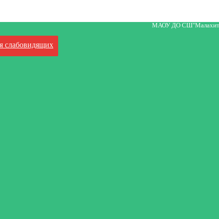
МАОУ ДО СШ"Малахит
я слабовидящих