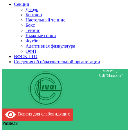
Секции
Дзюдо
Биатлон
Настольный теннис
Бокс
Теннис
Лыжные гонки
Футбол
Адаптивная физкультура
ОФП
ВФСК ГТО
Сведения об образовательной организации
МАОУ ДО
СШ"Малахит"
Версия для слабовидящих
Разделы