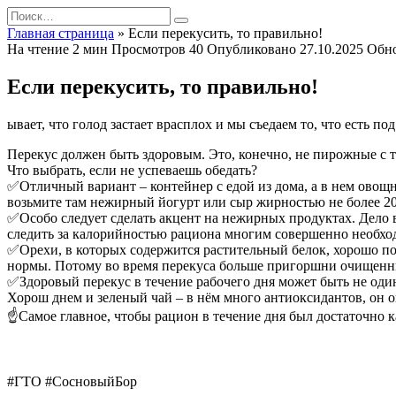
Перейти
Search
к
for:
Главная страница
»
Если перекусить, то правильно!
содержанию
На чтение
2 мин
Просмотров
40
Опубликовано
27.10.2025
Обн
Если перекусить, то правильно!
ывает, что голод застает врасплох и мы съедаем то, что есть п
Перекус должен быть здоровым. Это, конечно, не пирожные с 
Что выбрать, если не успеваешь обедать?
✅Отличный вариант – контейнер с едой из дома, а в нем овощно
возьмите там нежирный йогурт или сыр жирностью не более 20
✅Особо следует сделать акцент на нежирных продуктах. Дело 
следить за калорийностью рациона многим совершенно необхо
✅Орехи, в которых содержится растительный белок, хорошо под
нормы. Потому во время перекуса больше пригоршни очищенных 
✅Здоровый перекус в течение рабочего дня может быть не один.
Хорош днем и зеленый чай – в нём много антиоксидантов, он 
☝Самое главное, чтобы рацион в течение дня был достаточно
#ГТО #СосновыйБор