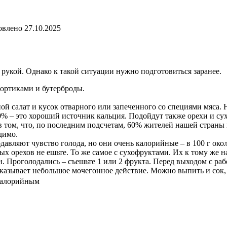
овлено
27.10.2025
од рукой. Однако к такой ситуации нужно подготовиться заранее.
тортиками и бутерброды.
й салат и кусок отварного или запеченного со специями мяса. Не
% – это хороший источник кальция. Подойдут также орехи и су
в том, что, по последним подсчетам, 60% жителей нашей страны 
димо.
авляют чувство голода, но они очень калорийные – в 100 г око
орехов не ешьте. То же самое с сухофруктами. Их к тому же на
 Проголодались – съешьте 1 или 2 фрукта. Перед выходом с работ
оказывает небольшое мочегонное действие. Можно выпить и сок,
 калорийным