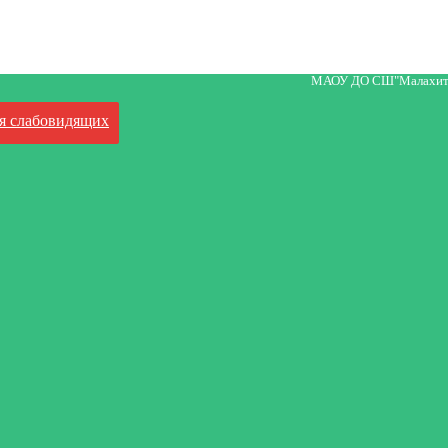
МАОУ ДО СШ"Малахит
я слабовидящих