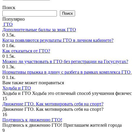
Поиск
Поиск
Популярно
ГТО
Дополнительные баллы за знак ГТО
0
3.5к.
Когда появляются результаты ГТО в личном кабинете?
0
1.6к.
Как отказаться от ГТО?
0
1.5к.
Можно ли участвовать в ГТО без регистрации на Госуслугах?
0
1.3к.
Нормативы прыжка в длину с разбега в рамках комплекса ГТО 
0
1.1к.
Вам также может понравиться
Ходьба и ГТО
Ходьба и ГТО Ходьба это отличный способ улучшения физичес
15
Движение ГТО. Как мотивировать себя на спорт?️
Движение ГТО. Как мотивировать себя на спорт?
16
Подтянись к движению ГТО!
Подтянись к движению ГТО! Приглашаем жителей города
9